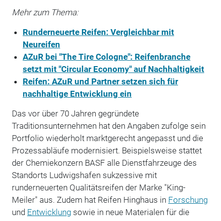
Mehr zum Thema:
Runderneuerte Reifen: Vergleichbar mit
Neureifen
AZuR bei "The Tire Cologne": Reifenbranche
setzt mit "Circular Economy" auf Nachhaltigkeit
Reifen: AZuR und Partner setzen sich für
nachhaltige Entwicklung ein
Das vor über 70 Jahren gegründete
Traditionsunternehmen hat den Angaben zufolge sein
Portfolio wiederholt marktgerecht angepasst und die
Prozessabläufe modernisiert. Beispielsweise stattet
der Chemiekonzern BASF alle Dienstfahrzeuge des
Standorts Ludwigshafen sukzessive mit
runderneuerten Qualitätsreifen der Marke "King-
Meiler" aus. Zudem hat Reifen Hinghaus in
Forschung
und
Entwicklung
sowie in neue Materialen für die