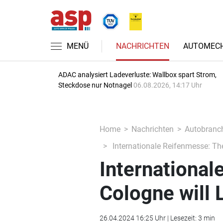
MENÜ
NACHRICHTEN
AUTOMECH
ADAC analysiert Ladeverluste: Wallbox spart Strom,
Steckdose nur Notnagel
06.08.2026, 14:17 Uhr
Home
Nachrichten
Autobranc
Internationale Reifenmesse: The
International
Cologne will 
26.04.2024 16:25 Uhr | Lesezeit: 3 min