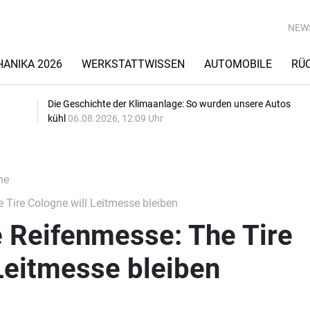
NEW
ANIKA 2026
WERKSTATTWISSEN
AUTOMOBILE
RÜ
Die Geschichte der Klimaanlage: So wurden unsere Autos
kühl
06.08.2026, 12:09 Uhr
he
 Tire Cologne will Leitmesse bleiben
e Reifenmesse: The Tire
Leitmesse bleiben