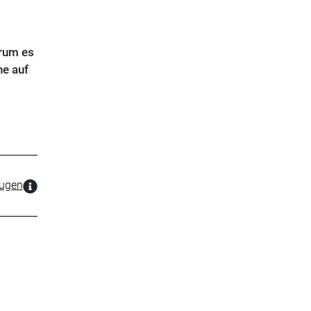
arum es
he auf
zugen