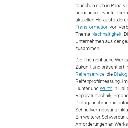
tauschen sich in Panels 
branchenrelevante Theme
aktuellen Herausforderun
Transformation
von Verb
Thema
Nachhaltigkeit
. 
Unternehmen aus der ges
zusammen.
Die Themenfläche Werkst
Zukunft und präsentiert 
Reifenservice
, die
Dialo
Reifenprofilmessung. Im
Hunter und
Würth
in Hall
Reparaturtechnik, Ergono
Dialogannahme mit auto
Schnellvermessung inklu
Ein weiterer Schwerpunk
Anforderungen an Werkstä