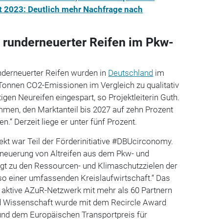
t 2023: Deutlich mehr Nachfrage nach
l runderneuerter Reifen im Pkw-
nderneuerter Reifen wurden in
Deutschland
im
Tonnen CO2-Emissionen im Vergleich zu qualitativ
igen Neureifen eingespart, so Projektleiterin Guth.
men, den Marktanteil bis 2027 auf zehn Prozent
.“ Derzeit liege er unter fünf Prozent.
kt war Teil der Förderinitiative #DBUcirconomy.
rneuerung von Altreifen aus dem Pkw- und
ägt zu den Ressourcen- und Klimaschutzzielen der
so einer umfassenden Kreislaufwirtschaft.“ Das
al aktive AZuR-Netzwerk mit mehr als 60 Partnern
 Wissenschaft wurde mit dem Recircle Award
nd dem Europäischen Transportpreis für