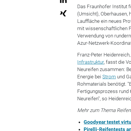
Das Fraunhofer Institut 
(Umsicht), Oberhausen, h
Lauffläche ein neues Prof
mit wissenschaftlichen F
Verwendung von runderne
Azur-Netzwerk-Koordinato
Franz-Peter Heidenreich
Infrastruktur
, fasst die 
Neureifen zusammen: Bei
Energie bei
Strom
und Gas
Rohmaterials benötigt. "
Fertigungsprozess rund 
Neureifen", so Heidenrei
Mehr zum Thema Reifen
Goodyear testet virt
Pirelli-Reifentests 