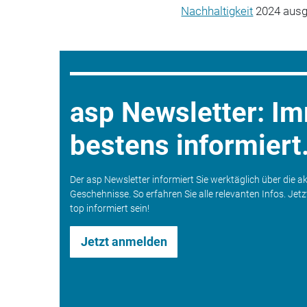
Nachhaltigkeit
2024 ausg
asp Newsletter: I
bestens informiert
Der asp Newsletter informiert Sie werktäglich über die a
Geschehnisse. So erfahren Sie alle relevanten Infos. Jet
top informiert sein!
Jetzt anmelden