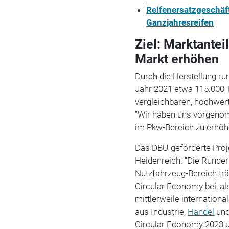
Reifenersatzgeschäf
Ganzjahresreifen
Ziel: Marktantei
Markt erhöhen
Durch die Herstellung ru
Jahr 2021 etwa 115.000 
vergleichbaren, hochwert
"Wir haben uns vorgenom
im Pkw-Bereich zu erhöhen
Das DBU-geförderte Proje
Heidenreich: "Die Runde
Nutzfahrzeug-Bereich tr
Circular Economy bei, al
mittlerweile internation
aus Industrie,
Handel
und
Circular Economy 2023 u