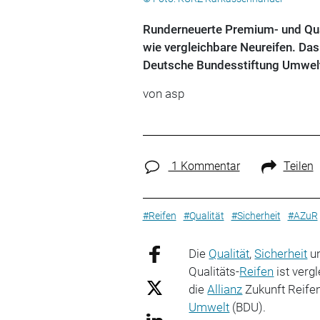
Runderneuerte Premium- und Quali
wie vergleichbare Neureifen. Das
Deutsche Bundesstiftung Umwel
von
asp
1 Kommentar
Teilen
#Reifen
#Qualität
#Sicherheit
#AZuR
Die
Qualität
,
Sicherheit
un
Qualitäts-
Reifen
ist verg
die
Allianz
Zukunft Reife
Umwelt
(BDU).