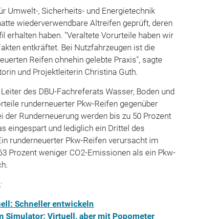
für Umwelt-, Sicherheits- und Energietechnik
atte wiederverwendbare Altreifen geprüft, deren
il erhalten haben. "Veraltete Vorurteile haben wir
akten entkräftet. Bei Nutzfahrzeugen ist die
uerten Reifen ohnehin gelebte Praxis", sagte
rin und Projektleiterin Christina Guth.
, Leiter des DBU-Fachreferats Wasser, Boden und
Vorteile runderneuerter Pkw-Reifen gegenüber
 der Runderneuerung werden bis zu 50 Prozent
 eingespart und lediglich ein Drittel des
Ein runderneuerter Pkw-Reifen verursacht im
63 Prozent weniger CO2-Emissionen als ein Pkw-
ch.
:
uell: Schneller entwickeln
am Simulator: Virtuell, aber mit Popometer