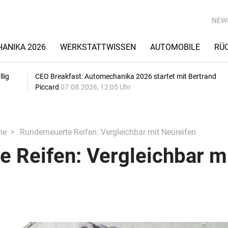
NEW
ANIKA 2026
WERKSTATTWISSEN
AUTOMOBILE
RÜ
lig
CEO Breakfast: Automechanika 2026 startet mit Bertrand
Piccard
07.08.2026, 12:05 Uhr
he
Runderneuerte Reifen: Vergleichbar mit Neureifen
 Reifen: Vergleichbar m