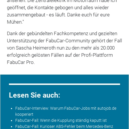
ansehen. Die Zentralelektrik im Motorraum habe ich
geöffnet, die Kontakte gebogen und alles wieder
zusammengebaut - es läuft. Danke euch für eure
Mühen."
Dank der gebündelten Fachkompetenz und gezielten
Unterstützung der FabuCar-Community gehört der Fall
von Sascha Heimeroth nun zu den mehr als 20.000
erfolgreich gelösten Fällen auf der Profi-Plattform
FabuCar Pro.
Lesen Sie auch:
FabuCar-Interview: Warum FabuCar-Jobs mit autojob.de
kooperiert
FabuCar-Fall: Wenn die Kupplung ständig kaputt ist
FabuCar-Fall: Kurioser ABS-Fehler beim Mercedes-Benz