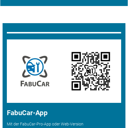
FabuCar-App
Mit der FabuCar-Pro-App oder Web-Version