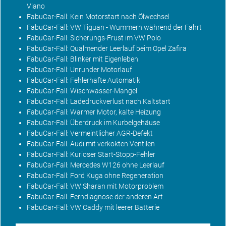
Viano
FabuCar-Fall: Kein Motorstart nach Ölwechsel
FabuCar-Fall: VW Tiguan - Wummern während der Fahrt
FabuCar-Fall: Sicherungs-Frust im VW Polo
FabuCar-Fall: Qualmender Leerlauf beim Opel Zafira
FabuCar-Fall: Blinker mit Eigenleben
FabuCar-Fall: Unrunder Motorlauf
FabuCar-Fall: Fehlerhafte Automatik
FabuCar-Fall: Wischwasser-Mangel
FabuCar-Fall: Ladedruckverlust nach Kaltstart
FabuCar-Fall: Warmer Motor, kalte Heizung
FabuCar-Fall: Überdruck im Kurbelgehäuse
FabuCar-Fall: Vermeintlicher AGR-Defekt
FabuCar-Fall: Audi mit verkokten Ventilen
FabuCar-Fall: Kurioser Start-Stopp-Fehler
FabuCar-Fall: Mercedes W126 ohne Leerlauf
FabuCar-Fall: Ford Kuga ohne Regeneration
FabuCar-Fall: VW Sharan mit Motorproblem
FabuCar-Fall: Ferndiagnose der anderen Art
FabuCar-Fall: VW Caddy mit leerer Batterie