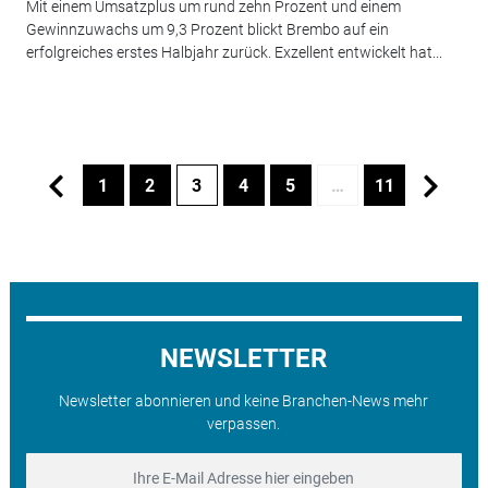
Mit einem Umsatzplus um rund zehn Prozent und einem
Gewinnzuwachs um 9,3 Prozent blickt Brembo auf ein
erfolgreiches erstes Halbjahr zurück. Exzellent entwickelt hat...
1
2
3
4
5
…
11
NEWSLETTER
Newsletter abonnieren und keine Branchen-News mehr
verpassen.