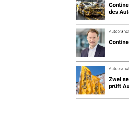
Contine
des Aut
Autobranc
Contine
Autobranc
Zwei se
prüft A