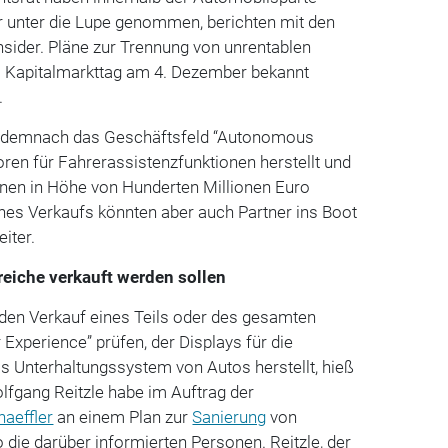
 unter die Lupe genommen, berichten mit den
nsider. Pläne zur Trennung von unrentablen
 Kapitalmarkttag am 4. Dezember bekannt
.
t demnach das Geschäftsfeld “Autonomous
oren für Fahrerassistenzfunktionen herstellt und
ionen in Höhe von Hunderten Millionen Euro
eines Verkaufs könnten aber auch Partner ins Boot
eiter.
eiche verkauft werden sollen
 den Verkauf eines Teils oder des gesamten
Experience” prüfen, der Displays für die
s Unterhaltungssystem von Autos herstellt, hieß
lfgang Reitzle habe im Auftrag der
haeffler
an einem Plan zur
Sanierung
von
o die darüber informierten Personen. Reitzle, der