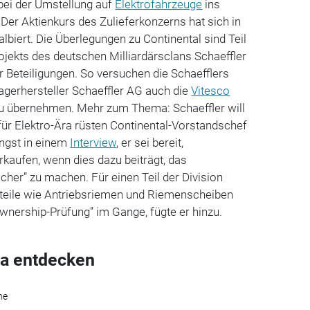
bei der Umstellung auf
Elektrofahrzeuge
ins
. Der Aktienkurs des Zulieferkonzerns hat sich in
albiert. Die Überlegungen zu Continental sind Teil
jekts des deutschen Milliardärsclans Schaeffler
r Beteiligungen. So versuchen die Schaefflers
lagerhersteller Schaeffler AG auch die
Vitesco
u übernehmen. Mehr zum Thema: Schaeffler will
für Elektro-Ära rüsten Continental-Vorstandschef
ängst in einem
Interview
, er sei bereit,
kaufen, wenn dies dazu beiträgt, das
her” zu machen. Für einen Teil der Division
oteile wie Antriebsriemen und Riemenscheiben
-Ownership-Prüfung” im Gange, fügte er hinzu.
a entdecken
he