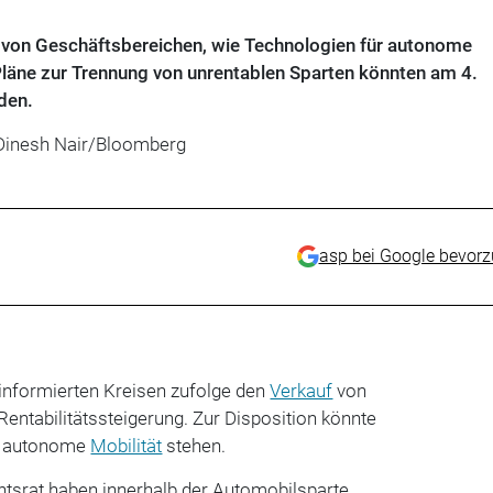
 von Geschäftsbereichen, wie Technologien für autonome
e Pläne zur Trennung von unrentablen Sparten könnten am 4.
den.
 Dinesh Nair/Bloomberg
asp bei Google bevor
informierten Kreisen zufolge den
Verkauf
von
entabilitätssteigerung. Zur Disposition könnte
r autonome
Mobilität
stehen.
tsrat haben innerhalb der Automobilsparte