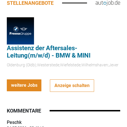
STELLENANGEBOTE
Assistenz der Aftersales-
Leitung(m/w/d) - BMW & MINI
Oldenburg (Oldb);Westerstede;Wiefelstede;Wilhelmshaven;Jever
weitere Jobs
Anzeige schalten
KOMMENTARE
Peschk