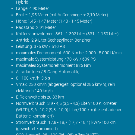
Hybrid
Länge: 4,90 Meter
Breite: 1,95 Meter (mit Außenspiegeln: 2,10 Meter)
Höhe: 1,45 -1,47 Meter (1,43 - 1,45 Meter)
Radstand: 2,91 Meter
Kofferraumvolumen: 361 - 1.302 Liter (331 - 1.150 Liter)
Antrieb: 2,9-Liter-Sechszylinder-Benziner
Leistung: 375 kW / 510 PS
maximales Drehmoment: 600 Nm bei 2.000 - 5.000 U/min,
maximale Systemleistung 470 kW / 639 PS
maximales Systemdrehmoment 825 Nm
Allradantrieb / 8-Gang-Automatik,
0 - 100 km/h: 3,6 s
Vmax: 250 km/h (abgeregelt, optional 285 km/h), rein
elektrisch 140 km/h
E-Reichweite bis zu 83 km
Normverbrauch: 3,9 - 4,5 (3,3 - 4,3) Liter/100 Kilometer
(WLTP), 9,6 - 10,2 (9,5 - 10,0) Liter/100 km (bei entladener
Batterie, kombiniert)
Stromverbrauch: 17,8 - 18,7 (17,7 - 18,4) kWh/100 km
(gewichtet kombiniert)
CO2-Ausstoß: 88 - 102 (86 - 98) g/km (WLTP)