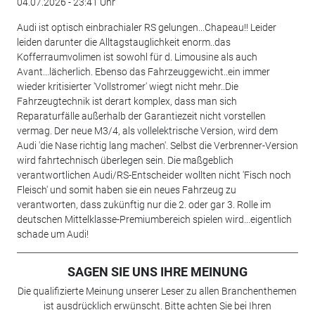
04.07.2026 - 23:41 Uhr
Audi ist optisch einbrachialer RS gelungen...Chapeau!! Leider
leiden darunter die Alltagstauglichkeit enorm..das
Kofferraumvolimen ist sowohl für d. Limousine als auch
Avant...lächerlich. Ebenso das Fahrzeuggewicht..ein immer
wieder kritisierter 'Vollstromer' wiegt nicht mehr..Die
Fahrzeugtechnik ist derart komplex, dass man sich
Reparaturfälle außerhalb der Garantiezeit nicht vorstellen
vermag. Der neue M3/4, als vollelektrische Version, wird dem
Audi 'die Nase richtig lang machen'. Selbst die Verbrenner-Version
wird fahrtechnisch überlegen sein. Die maßgeblich
verantwortlichen Audi/RS-Entscheider wollten nicht 'Fisch noch
Fleisch' und somit haben sie ein neues Fahrzeug zu
verantworten, dass zukünftig nur die 2. oder gar 3. Rolle im
deutschen Mittelklasse-Premiumbereich spielen wird...eigentlich
schade um Audi!
SAGEN SIE UNS IHRE MEINUNG
Die qualifizierte Meinung unserer Leser zu allen Branchenthemen
ist ausdrücklich erwünscht. Bitte achten Sie bei Ihren