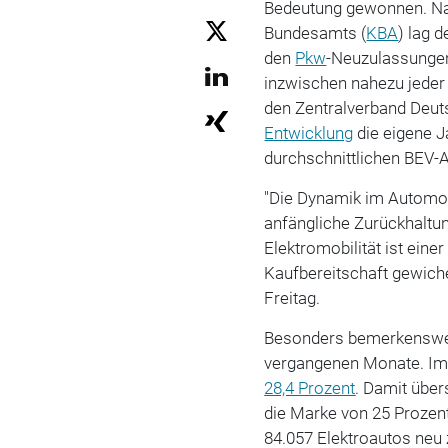
Bedeutung gewonnen. Nac
Bundesamts (
KBA
) lag 
den
Pkw
-Neuzulassungen 
inzwischen nahezu jeder 
den Zentralverband Deut
Entwicklung
die eigene J
durchschnittlichen BEV-A
"Die Dynamik im Automo
anfängliche Zurückhaltu
Elektromobilität ist ein
Kaufbereitschaft gewich
Freitag.
Besonders bemerkenswert
vergangenen Monate. I
28,4 Prozent
. Damit über
die Marke von 25 Proze
84.057 Elektroautos ne