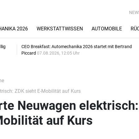
NEW
ANIKA 2026
WERKSTATTWISSEN
AUTOMOBILE
RÜ
lig
CEO Breakfast: Automechanika 2026 startet mit Bertrand
Piccard
07.08.2026, 12:05 Uhr
he
risch: ZDK sieht E-Mobilität auf Kurs
erte Neuwagen elektrisch:
obilität auf Kurs