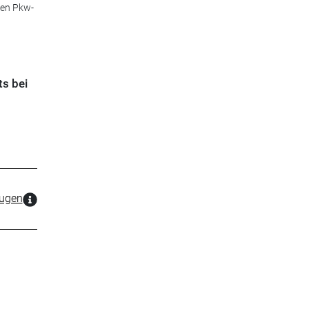
len Pkw-
ts bei
zugen