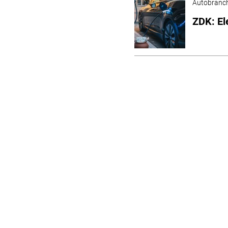
Autobranc
ZDK: El