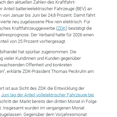
h den aktuellen Zahlen des Kraftfahrt-
der Anteil batterieelektrischer Fahrzeuge (BEV) an
von Januar bis Juni bei 24,8 Prozent. Damit fährt
vierte neu zugelassene Pkw rein elektrisch. Für
sches Kraftfahrzeuggewerbe (
ZDK
) bestätigt die
ahresprognose. Der Verband hatte für 2026 einen
nteil von 25 Prozent vorhergesagt.
bilhandel hat spürbar zugenommen. Die
ng vieler Kundinnen und Kunden gegenüber
er wachsenden Offenheit und konkreten
en", erklärte ZDK-Präsident Thomas Peckruhn am
 ist aus Sicht des ZDK die Entwicklung der
m
Juni lag der Anteil vollelektrischer Fahrzeuge bei
schritt der Markt bereits den dritten Monat in Folge
nt. Insgesamt wurden im vergangenen Monat
u zugelassen. Gegenüber dem Vorjahresmonat