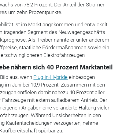
achs von 78,2 Prozent. Der Anteil der Stromer
hres um zehn Prozentpunkte.
bilität ist im Markt angekommen und entwickelt
em tragenden Segment des Neuwagengeschäfts –
ktprognose. Als Treiber nannte er unter anderem
offpreise, staatliche Fördermaßnahmen sowie ein
erschwinglicheren Elektrofahrzeugen
riebe nähern sich 40 Prozent Marktanteil
 Bild aus, wenn
Plug-in-Hybride
einbezogen
lag im Juni bei 10,9 Prozent. Zusammen mit den
rzeugen entfielen damit nahezu 40 Prozent aller
Fahrzeuge mit extern aufladbarem Antrieb. Der
 eigenen Angaben eine veränderte Haltung vieler
ofahrzeugen. Während Unsicherheiten in den
fig Kaufentscheidungen verzögerten, nehme
Kaufbereitschaft spürbar zu.