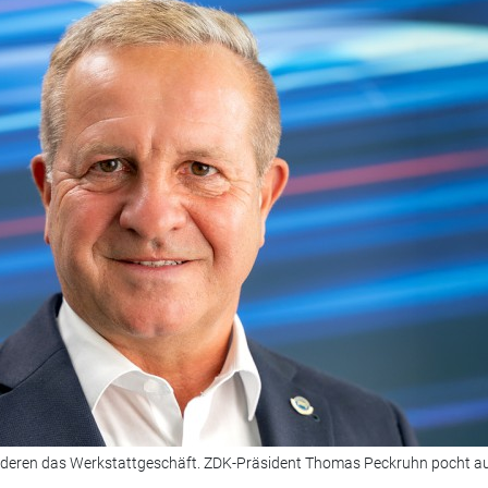
ränderen das Werkstattgeschäft. ZDK-Präsident Thomas Peckruhn pocht au