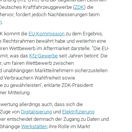
 Deutsches Kraftfahrzeuggewerbe (
ZDK
) die
hervor, fordert jedoch Nachbesserungen beim
n
.
DK kommt die
EU-Kommission
zu dem Ergebnis,
e Rechtsrahmen bewährt habe und weiterhin eine
airen Wettbewerb im Aftermarket darstelle. "Die EU-
amit, was das
Kfz-Gewerbe
seit Jahren betont: Die
ar, um fairen Wettbewerb zwischen
d unabhängigen Marktteilnehmern sicherzustellen
d Verbrauchern Wahlfreiheit sowie
 zu gewährleisten", erklärte ZDK-Präsident
ner Mitteilung.
ewertung allerdings auch, dass sich die
 Zuge von
Digitalisierung
und
Elektrifizierung
ker entscheidet demnach der Zugang zu Daten und
abhängige
Werkstätten
ihre Rolle im Markt