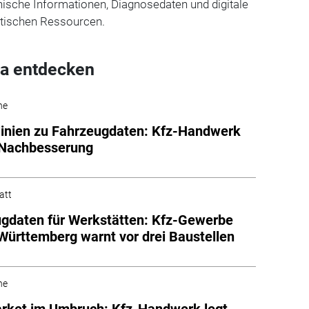
ische Informationen, Diagnosedaten und digitale
itischen Ressourcen.
a entdecken
he
linien zu Fahrzeugdaten: Kfz-Handwerk
 Nachbesserung
att
gdaten für Werkstätten: Kfz-Gewerbe
ürttemberg warnt vor drei Baustellen
he
rket im Umbruch: Kfz-Handwerk legt