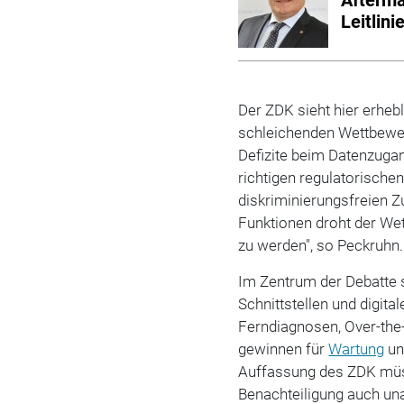
Leitlini
Der ZDK sieht hier erhe
schleichenden Wettbewe
Defizite beim Datenzugan
richtigen regulatorisch
diskriminierungsfreien 
Funktionen droht der We
zu werden", so Peckruhn
Im Zentrum der Debatte 
Schnittstellen und digita
Ferndiagnosen, Over-the
gewinnen für
Wartung
u
Auffassung des ZDK müss
Benachteiligung auch un