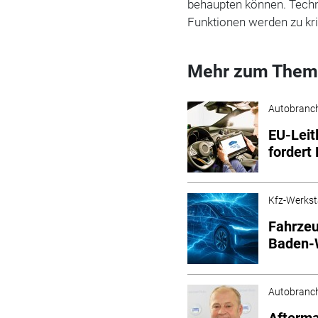
behaupten können. Techn
Funktionen werden zu kr
Mehr zum Them
Autobranc
EU-Leit
fordert
Kfz-Werkst
Fahrzeu
Baden-W
Autobranc
Afterma