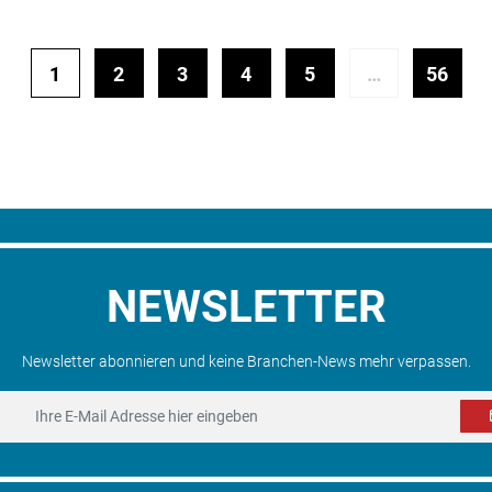
1
2
3
4
5
…
56
NEWSLETTER
Newsletter abonnieren und keine Branchen-News mehr verpassen.