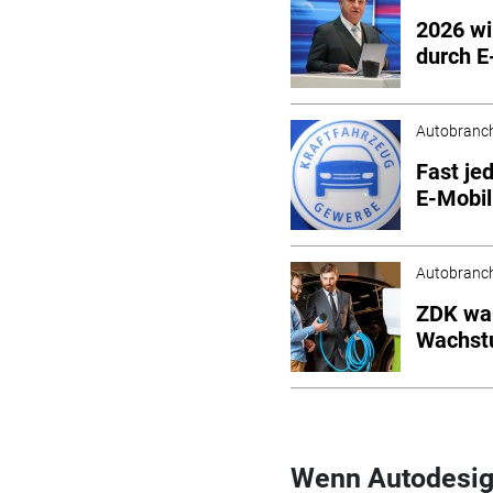
2026 wi
durch E
Autobranc
Fast je
E-Mobil
Autobranc
ZDK war
Wachs
Wenn Autodesign