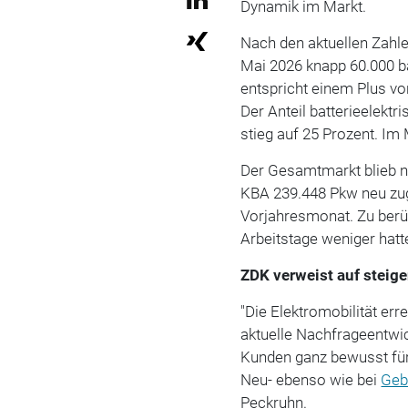
Dynamik im Markt.
Nach den aktuellen Zahl
Mai 2026 knapp 60.000 b
entspricht einem Plus v
Der Anteil batterieelektr
stieg auf 25 Prozent. Im
Der Gesamtmarkt blieb n
KBA 239.448 Pkw neu zug
Vorjahresmonat. Zu berüc
Arbeitstage weniger hatt
ZDK verweist auf steig
"Die Elektromobilität er
aktuelle Nachfrageentwi
Kunden ganz bewusst für
Neu- ebenso wie bei
Geb
Peckruhn.