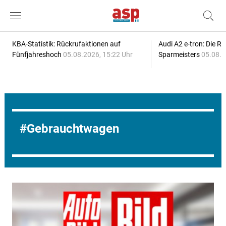
KBA-Statistik: Rückrufaktionen auf
Audi A2 e-tron: Die R
Fünfjahreshoch
05.08.2026, 15:22 Uhr
Sparmeisters
05.08.2
Gebrauchtwagen