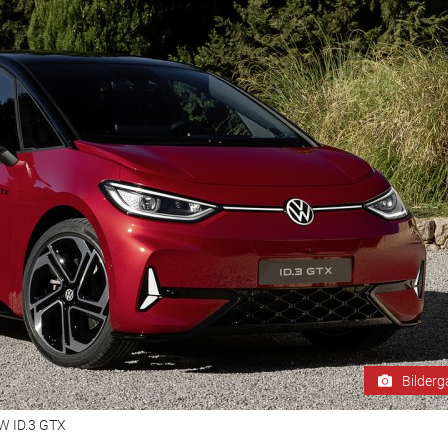
Bilderg
VW ID.3 GTX