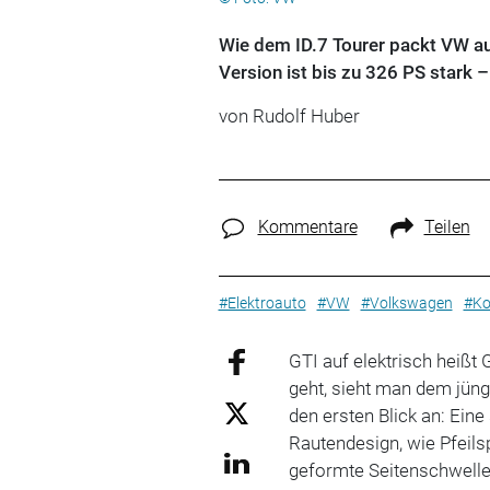
Wie dem ID.7 Tourer packt VW au
Version ist bis zu 326 PS stark 
von
Rudolf Huber
Kommentare
Teilen
#Elektroauto
#VW
#Volkswagen
#Ko
GTI auf elektrisch heißt
geht, sieht man dem jüng
den ersten Blick an: Ein
Rautendesign, wie Pfeils
geformte Seitenschwelle