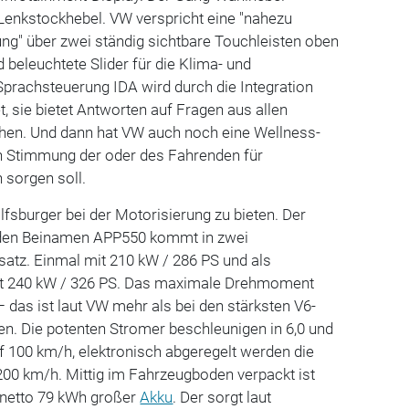
Lenkstockhebel. VW verspricht eine "nahezu
ng" über zwei ständig sichtbare Touchleisten oben
 beleuchtete Slider für die Klima- und
Sprachsteuerung IDA wird durch die Integration
 sie bietet Antworten auf Fragen aus allen
hen. Und dann hat VW auch noch eine Wellness-
nach Stimmung der oder des Fahrenden für
sorgen soll.
sburger bei der Motorisierung zu bieten. Der
den Beinamen APP550 kommt in zwei
atz. Einmal mit 210 kW / 286 PS und als
t 240 kW / 326 PS. Das maximale Drehmoment
– das ist laut VW mehr als bei den stärksten V6-
n. Die potenten Stromer beschleunigen in 6,0 und
f 100 km/h, elektronisch abgeregelt werden die
200 km/h. Mittig im Fahrzeugboden verpackt ist
d netto 79 kWh großer
Akku
. Der sorgt laut