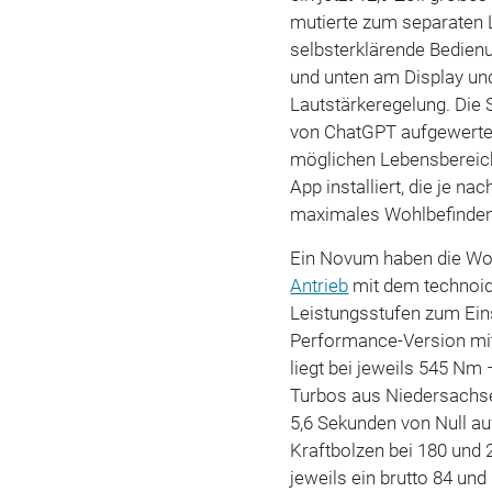
mutierte zum separaten 
selbsterklärende Bedienu
und unten am Display und
Lautstärkeregelung. Die 
von ChatGPT aufgewertet,
möglichen Lebensbereic
App installiert, die je 
maximales Wohlbefinden 
Ein Novum haben die Wolf
Antrieb
mit dem technoi
Leistungsstufen zum Eins
Performance-Version mi
liegt bei jeweils 545 Nm 
Turbos aus Niedersachse
5,6 Sekunden von Null au
Kraftbolzen bei 180 und 
jeweils ein brutto 84 un