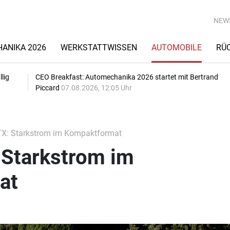
NEW
ANIKA 2026
WERKSTATTWISSEN
AUTOMOBILE
RÜ
lig
CEO Breakfast: Automechanika 2026 startet mit Bertrand
Piccard
07.08.2026, 12:05 Uhr
X: Starkstrom im Kompaktformat
 Starkstrom im
at