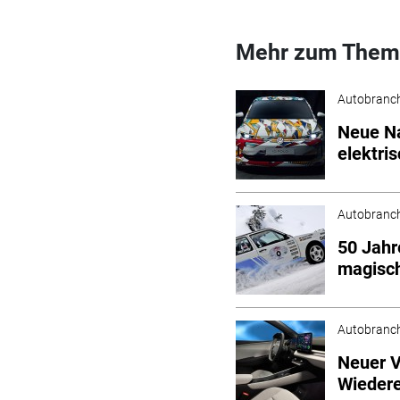
Mehr zum Them
Autobranc
Neue Na
elektris
Autobranc
50 Jahr
magisc
Autobranc
Neuer V
Wieder