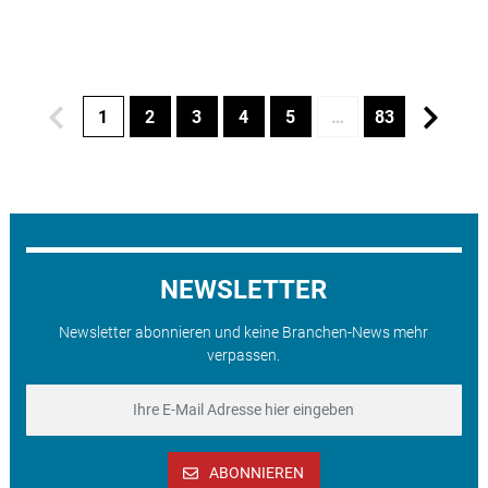
1
2
3
4
5
…
83
NEWSLETTER
Newsletter abonnieren und keine Branchen-News mehr
verpassen.
ABONNIEREN