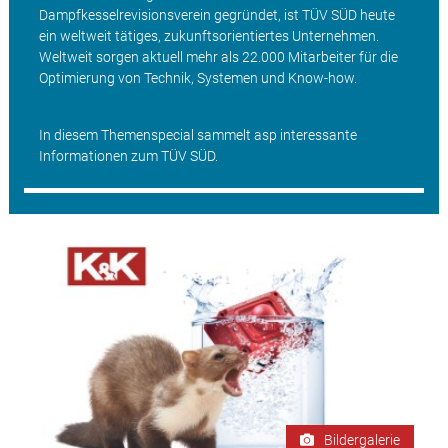
Dampfkesselrevisionsverein gegründet, ist TÜV SÜD heute
ein weltweit tätiges, zukunftsorientiertes Unternehmen.
Weltweit sorgen aktuell mehr als 22.000 Mitarbeiter für die
Optimierung von Technik, Systemen und Know-how.
In diesem Themenspecial sammelt asp interessante
Informationen zum TÜV SÜD.
Bildergalerie