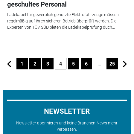
geschultes Personal
Ladekabel für gewerblich genutzte Elektrofahrzeuge müssen
regelmäßig auf ihren sicheren Betrieb überprüft werden. Die
Experten von TÜV SÜD bieten die Ladekabelprüfung duch...
1
2
3
4
5
6
…
25
NEWSLETTER
Newsletter abonnieren und keine Branchen-News mehr
verpassen.