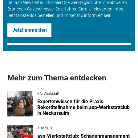
Der asp Newsletter informiert Sie werktäglich über die aktuellen
Branchen-Geschehnisse. So erfahren Sie alle relevanten Infos.
Jetzt kostenlos bestellen und immer top informiert sein!
Jetzt anmelden
Mehr zum Thema entdecken
Kfz-Werkstatt
Expertenwissen für die Praxis:
Rekordteilnahme beim asp-Werkstattclub
in Neckarsulm
TÜV SÜD
asp-Werkstattclub: Schadenmanagement