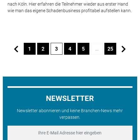
nach Köln. Hier erfahren die Teilnehmer wieder aus erster Hand
wie man das eigene Schadenbusiness profitabel aufstellen kann.
1
2
3
4
5
…
25
NEWSLETTER
Newsletter abonnieren und keine Branchen-News mehr
verpassen.