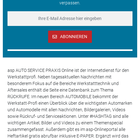
verpassen.
ABONNIEREN
asp AUTO SERVICE PRAXIS Online ist der Internetdienst für den
Werkstattprofi. Neben tagesaktuellen Nachrichten mit
besonderem Fokus auf die Bereiche Werkstatttechnik und
Aftersales enthält die Seite eine Datenbank zum Thema
RÜCKRUFE. Im neuen Bereich AUTOMOBILE bekommt der
Werkstatt-Profi einen Überblick über die wichtigsten Automarken
und Automodelle mit allen Nachrichten, Bildergalerien, Videos
sowie Rückruf- und Serviceaktionen. Unter #HASHTAG sind alle
wichtigen Artikel, Bilder und Videos zu einem Themenspecial
zusammengefasst. Außerdem gibt es im asp-Onlineportal alle
Heftartikel gratis abrufbar inklusive E-PAPER. Ergänzt wird das