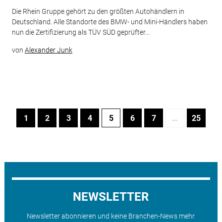
Die Rhein Gruppe gehört zu den größten Autohändlern in
Deutschland. Alle Standorte des BMW- und Mini-Händlers haben
nun die Zertifizierung als TÜV SÜD geprüfter...
von
Alexander Junk
1
2
3
4
5
6
7
…
25
NEWSLETTER
Newsletter abonnieren und keine Branchen-News mehr