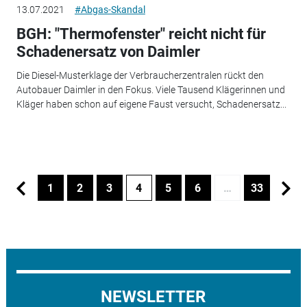
13.07.2021
#Abgas-Skandal
BGH: "Thermofenster" reicht nicht für
Schadenersatz von Daimler
Die Diesel-Musterklage der Verbraucherzentralen rückt den
Autobauer Daimler in den Fokus. Viele Tausend Klägerinnen und
Kläger haben schon auf eigene Faust versucht, Schadenersatz...
1
2
3
4
5
6
…
33
NEWSLETTER