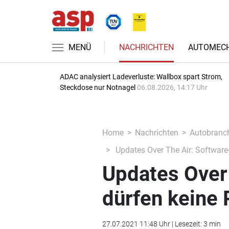
MENÜ
NACHRICHTEN
AUTOMECH
ADAC analysiert Ladeverluste: Wallbox spart Strom,
Steckdose nur Notnagel
06.08.2026, 14:17 Uhr
Home
Nachrichten
Autobranc
Updates Over The Air: Software-
Updates Over
dürfen keine 
27.07.2021 11:48 Uhr | Lesezeit: 3 min