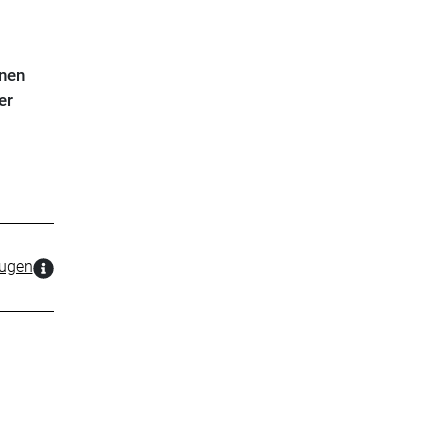
nnen
er
zugen