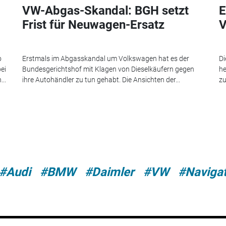
VW-Abgas-Skandal: BGH setzt
E
Frist für Neuwagen-Ersatz
V
o
Erstmals im Abgasskandal um Volkswagen hat es der
Di
ei
Bundesgerichtshof mit Klagen von Dieselkäufern gegen
he
..
ihre Autohändler zu tun gehabt. Die Ansichten der...
zu
#Audi
#BMW
#Daimler
#VW
#Naviga