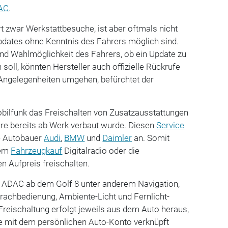
AC
.
t zwar Werkstattbesuche, ist aber oftmals nicht
pdates ohne Kenntnis des Fahrers möglich sind.
nd Wahlmöglichkeit des Fahrers, ob ein Update zu
oll, könnten Hersteller auch offizielle Rückrufe
 Angelegenheiten umgehen, befürchtet der
obilfunk das Freischalten von Zusatzausstattungen
are bereits ab Werk verbaut wurde. Diesen
Service
ie Autobauer
Audi
,
BMW
und
Daimler
an. Somit
dem
Fahrzeugkauf
Digitalradio oder die
n Aufpreis freischalten.
t ADAC ab dem Golf 8 unter anderem Navigation,
rachbedienung, Ambiente-Licht und Fernlicht-
 Freischaltung erfolgt jeweils aus dem Auto heraus,
e mit dem persönlichen Auto-Konto verknüpft