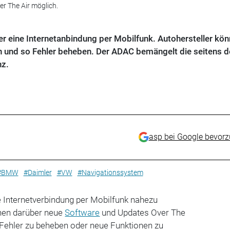
r The Air möglich.
 eine Internetanbindung per Mobilfunk. Autohersteller kö
n und so Fehler beheben. Der ADAC bemängelt die seitens d
nz.
asp bei Google bevor
#BMW
#Daimler
#VW
#Navigationssystem
e Internetverbindung per Mobilfunk nahezu
en darüber neue
Software
und Updates Over The
 Fehler zu beheben oder neue Funktionen zu