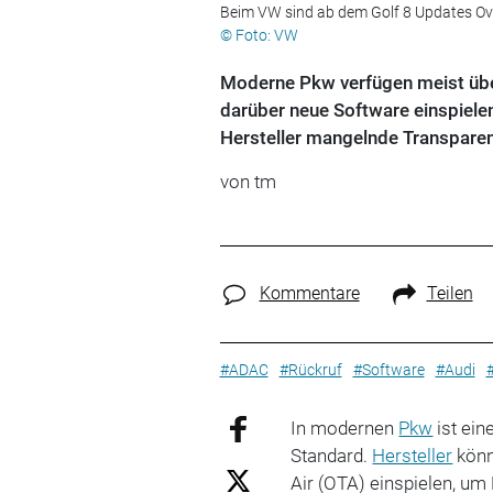
Beim VW sind ab dem Golf 8 Updates Ove
© Foto: VW
Moderne Pkw verfügen meist über
darüber neue Software einspiele
Hersteller mangelnde Transpare
von tm
Kommentare
Teilen
#ADAC
#Rückruf
#Software
#Audi
In modernen
Pkw
ist ein
Standard.
Hersteller
könn
Air (OTA) einspielen, um