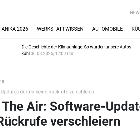
NEW
ANIKA 2026
WERKSTATTWISSEN
AUTOMOBILE
RÜ
Die Geschichte der Klimaanlage: So wurden unsere Autos
kühl
06.08.2026, 12:09 Uhr
he
Updates dürfen keine Rückrufe verschleiern
 The Air: Software-Upda
Rückrufe verschleiern