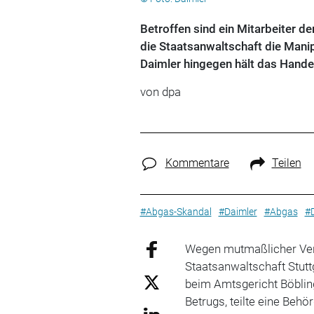
Betroffen sind ein Mitarbeiter d
die Staatsanwaltschaft die Mani
Daimler hingegen hält das Handeln
von dpa
Kommentare
Teilen
#Abgas-Skandal
#Daimler
#Abgas
#D
Wegen mutmaßlicher Ver
Staatsanwaltschaft Stutt
beim Amtsgericht Böblin
Betrugs, teilte eine Behö