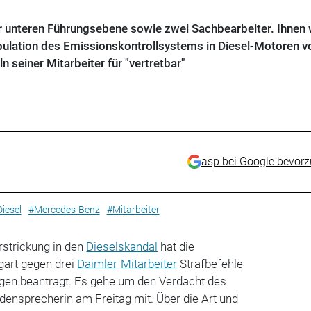
er unteren Führungsebene sowie zwei Sachbearbeiter. Ihnen w
pulation des Emissionskontrollsystems in Diesel-Motoren vo
 seiner Mitarbeiter für "vertretbar"
asp bei Google bevor
iesel
#Mercedes-Benz
#Mitarbeiter
strickung in den
Dieselskandal
hat die
gart gegen drei
Daimler
-
Mitarbeiter
Strafbefehle
gen beantragt. Es gehe um den Verdacht des
rdensprecherin am Freitag mit. Über die Art und