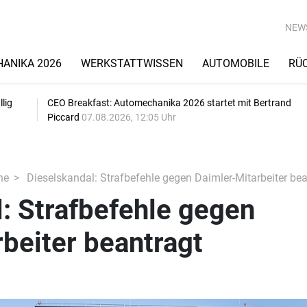
NEW
ANIKA 2026
WERKSTATTWISSEN
AUTOMOBILE
RÜ
lig
CEO Breakfast: Automechanika 2026 startet mit Bertrand
Piccard
07.08.2026, 12:05 Uhr
he
Dieselskandal: Strafbefehle gegen Daimler-Mitarbeiter bea
: Strafbefehle gegen
beiter beantragt