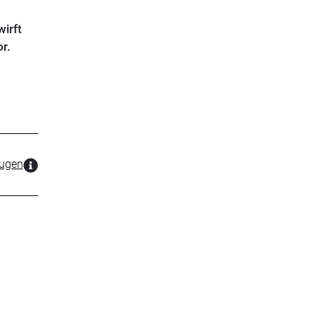
irft
r.
zugen