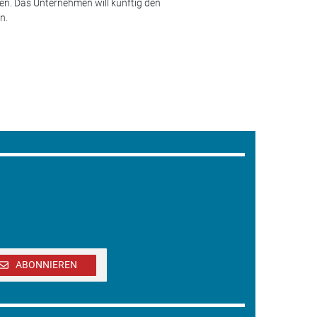
en. Das Unternehmen will künftig den
n.
ABONNIEREN