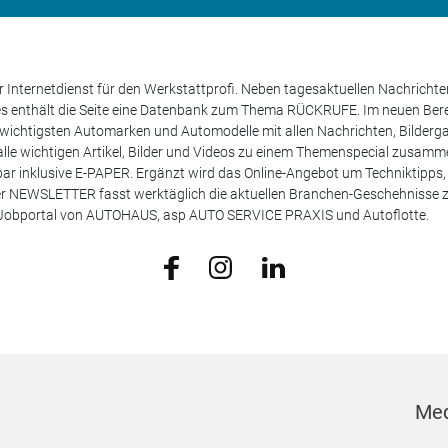
 Internetdienst für den Werkstattprofi. Neben tagesaktuellen Nachricht
les enthält die Seite eine Datenbank zum Thema RÜCKRUFE. Im neuen B
e wichtigsten Automarken und Automodelle mit allen Nachrichten, Bilderga
lle wichtigen Artikel, Bilder und Videos zu einem Themenspecial zusamm
rufbar inklusive E-PAPER. Ergänzt wird das Online-Angebot um Techniktipp
ser NEWSLETTER fasst werktäglich die aktuellen Branchen-Geschehnisse
m Jobportal von AUTOHAUS, asp AUTO SERVICE PRAXIS und Autoflotte.
Med