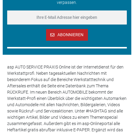
verpassen.
ABONNIEREN
asp AUTO SERVICE PRAXIS Online ist der Internetdienst für den
Werkstattprofi. Neben tagesaktuellen Nachrichten mit
besonderem Fokus auf die Bereiche Werkstatttechnik und
Aftersales enthält die Seite eine Datenbank zum Thema
RÜCKRUFE. Im neuen Bereich AUTOMOBILE bekommt der
Werkstatt-Profi einen Überblick über die wichtigsten Automarken
und Automodelle mit allen Nachrichten, Bildergalerien, Videos
sowie Rückruf- und Serviceaktionen. Unter #HASHTAG sind alle
wichtigen Artikel, Bilder und Videos zu einem Themenspecial
zusammengefasst. Außerdem gibt es im asp-Onlineportal alle
Heftartikel gratis abrufbar inklusive E-PAPER. Ergänzt wird das