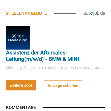
STELLENANGEBOTE
Assistenz der Aftersales-
Leitung(m/w/d) - BMW & MINI
Oldenburg (Oldb);Westerstede;Wiefelstede;Wilhelmshaven;Jever
weitere Jobs
Anzeige schalten
KOMMENTARE