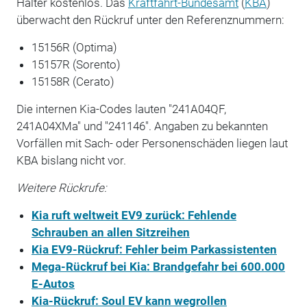
Halter kostenlos. Das
Kraftfahrt-Bundesamt
(
KBA
)
überwacht den Rückruf unter den Referenznummern:
15156R (Optima)
15157R (Sorento)
15158R (Cerato)
Die internen Kia-Codes lauten "241A04QF,
241A04XMa" und "241146". Angaben zu bekannten
Vorfällen mit Sach- oder Personenschäden liegen laut
KBA bislang nicht vor.
Weitere Rückrufe:
Kia ruft weltweit EV9 zurück: Fehlende
Schrauben an allen Sitzreihen
Kia EV9-Rückruf: Fehler beim Parkassistenten
Mega-Rückruf bei Kia: Brandgefahr bei 600.000
E-Autos
Kia-Rückruf: Soul EV kann wegrollen