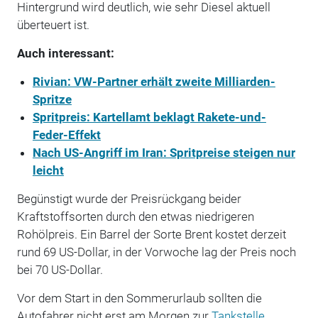
Hintergrund wird deutlich, wie sehr Diesel aktuell
überteuert ist.
Auch interessant:
Rivian: VW-Partner erhält zweite Milliarden-
Spritze
Spritpreis: Kartellamt beklagt Rakete-und-
Feder-Effekt
Nach US-Angriff im Iran: Spritpreise steigen nur
leicht
Begünstigt wurde der Preisrückgang beider
Kraftstoffsorten durch den etwas niedrigeren
Rohölpreis. Ein Barrel der Sorte Brent kostet derzeit
rund 69 US-Dollar, in der Vorwoche lag der Preis noch
bei 70 US-Dollar.
Vor dem Start in den Sommerurlaub sollten die
Autofahrer nicht erst am Morgen zur
Tankstelle