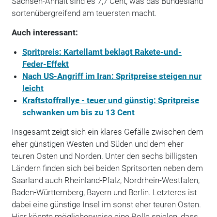
Sachsen-Anhalt sind es 7,7 Cent, was das Bundesland
sortenübergreifend am teuersten macht.
Auch interessant:
Spritpreis: Kartellamt beklagt Rakete-und-
Feder-Effekt
Nach US-Angriff im Iran: Spritpreise steigen nur
leicht
Kraftstoffrallye - teuer und günstig: Spritpreise
schwanken um bis zu 13 Cent
Insgesamt zeigt sich ein klares Gefälle zwischen dem
eher günstigen Westen und Süden und dem eher
teuren Osten und Norden. Unter den sechs billigsten
Ländern finden sich bei beiden Spritsorten neben dem
Saarland auch Rheinland-Pfalz, Nordrhein-Westfalen,
Baden-Württemberg, Bayern und Berlin. Letzteres ist
dabei eine günstige Insel im sonst eher teuren Osten.
Hier könnte möglicherweise eine Rolle spielen, dass