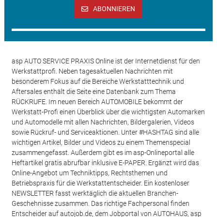
ABONNIEREN
asp AUTO SERVICE PRAXIS Online ist der Internetdienst für den
Werkstattprofi. Neben tagesaktuellen Nachrichten mit
besonderem Fokus auf die Bereiche Werkstatttechnik und
Aftersales enthält die Seite eine Datenbank zum Thema
RÜCKRUFE. Im neuen Bereich AUTOMOBILE bekommt der
Werkstatt-Profi einen Überblick über die wichtigsten Automarken
und Automodelle mit allen Nachrichten, Bildergalerien, Videos
sowie Rückruf- und Serviceaktionen. Unter #HASHTAG sind alle
wichtigen Artikel, Bilder und Videos zu einem Themenspecial
zusammengefasst. Außerdem gibt es im asp-Onlineportal alle
Heftartikel gratis abrufbar inklusive E-PAPER. Ergänzt wird das
Online-Angebot um Techniktipps, Rechtsthemen und
Betriebspraxis für die Werkstattentscheider. Ein kostenloser
NEWSLETTER fasst werktäglich die aktuellen Branchen-
Geschehnisse zusammen. Das richtige Fachpersonal finden
Entscheider auf autojob.de, dem Jobportal von AUTOHAUS, asp