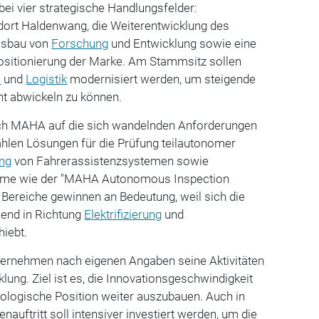
bei vier strategische Handlungsfelder:
ndort Haldenwang, die Weiterentwicklung des
Ausbau von
Forschung
und Entwicklung sowie eine
Positionierung der Marke. Am Stammsitz sollen
n
und
Logistik
modernisiert werden, um steigende
nt abwickeln zu können.
ich MAHA auf die sich wandelnden Anforderungen
ählen Lösungen für die Prüfung teilautonomer
ung
von Fahrerassistenzsystemen sowie
teme wie der "MAHA Autonomous Inspection
 Bereiche gewinnen an Bedeutung, weil sich die
nd in Richtung
Elektrifizierung
und
iebt.
nternehmen nach eigenen Angaben seine Aktivitäten
lung. Ziel ist es, die Innovationsgeschwindigkeit
nologische Position weiter auszubauen. Auch in
nauftritt soll intensiver investiert werden, um die