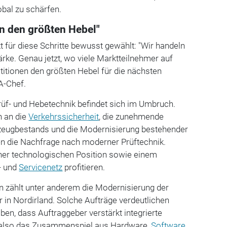
bal zu schärfen.
en den größten Hebel"
t für diese Schritte bewusst gewählt: "Wir handeln
ärke. Genau jetzt, wo viele Marktteilnehmer auf
stitionen den größten Hebel für die nächsten
HA-Chef.
rüf- und Hebetechnik befindet sich im Umbruch.
n an die
Verkehrssicherheit
, die zunehmende
hrzeugbestands und die Modernisierung bestehender
ben die Nachfrage nach moderner Prüftechnik.
ner technologischen Position sowie einem
s- und
Servicenetz
profitieren.
n zählt unter anderem die Modernisierung der
r in Nordirland. Solche Aufträge verdeutlichen
n, dass Auftraggeber verstärkt integrierte
also das Zusammenspiel aus Hardware,
Software