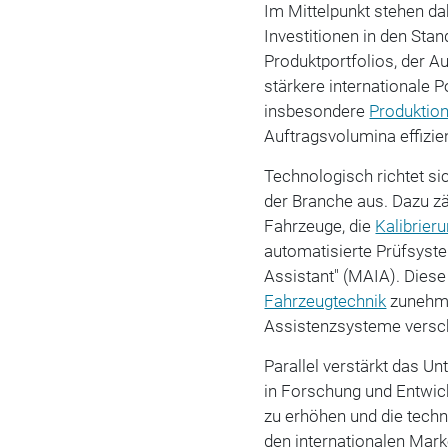
Im Mittelpunkt stehen da
Investitionen in den Sta
Produktportfolios, der 
stärkere internationale 
insbesondere
Produktio
Auftragsvolumina effizie
Technologisch richtet s
der Branche aus. Dazu z
Fahrzeuge, die
Kalibrier
automatisierte Prüfsys
Assistant" (MAIA). Diese
Fahrzeugtechnik
zunehme
Assistenzsysteme versch
Parallel verstärkt das U
in Forschung und Entwick
zu erhöhen und die tech
den internationalen Marke