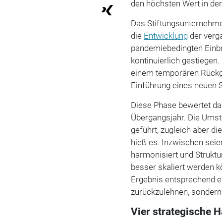
den höchsten Wert in de
Das Stiftungsunternehme
die
Entwicklung
der verg
pandemiebedingten Einb
kontinuierlich gestiegen
einem temporären Rückg
Einführung eines neuen
Diese Phase bewertet d
Übergangsjahr. Die Umst
geführt, zugleich aber di
hieß es. Inzwischen seie
harmonisiert und Strukt
besser skaliert werden k
Ergebnis entsprechend ein
zurückzulehnen, sondern
Vier strategische 