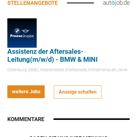
STELLENANGEBOTE
Assistenz der Aftersales-
Leitung(m/w/d) - BMW & MINI
Oldenburg (Oldb);Westerstede;Wiefelstede;Wilhelmshaven;Jever
weitere Jobs
Anzeige schalten
KOMMENTARE