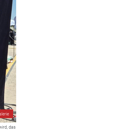
alerie
wird, das