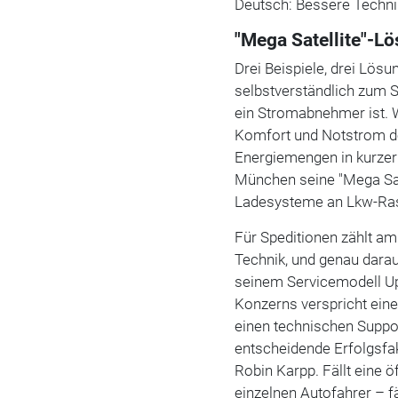
Deutsch: Bessere Technik
"Mega Satellite"-L
Drei Beispiele, drei Lös
selbstverständlich zum 
ein Stromabnehmer ist. 
Komfort und Notstrom d
Energiemengen in kurzer 
München seine "Mega Sat
Ladesysteme an Lkw-Ras
Für Speditionen zählt am
Technik, und genau dara
seinem Servicemodell U
Konzerns verspricht ei
einen technischen Suppor
entscheidende Erfolgsfa
Robin Karpp. Fällt eine ö
einzelnen Autofahrer – fä