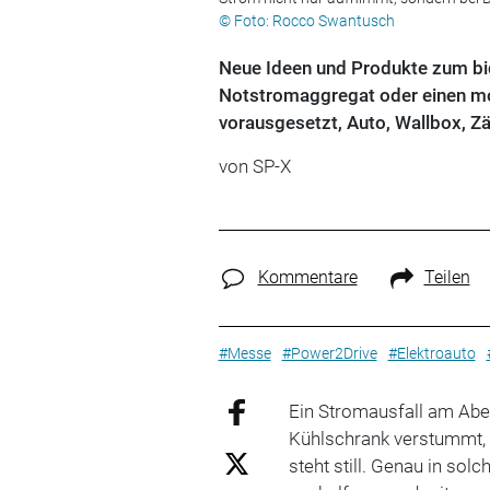
© Foto: Rocco Swantusch
Neue Ideen und Produkte zum bid
Notstromaggregat oder einen mob
vorausgesetzt, Auto, Wallbox, 
von
SP-X
Kommentare
Teilen
#Messe
#Power2Drive
#Elektroauto
Ein Stromausfall am Aben
Kühlschrank verstummt, 
steht still. Genau in sol