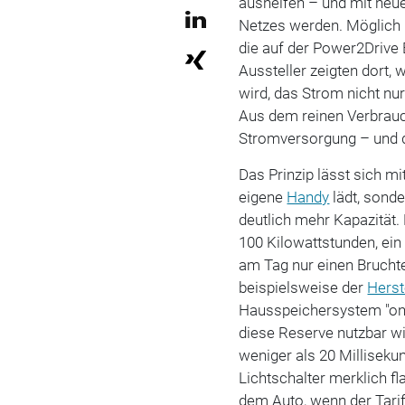
aushelfen – und mit neu
Netzes werden. Möglich 
die auf der Power2Drive
Aussteller zeigten dort, 
wird, das Strom nicht nu
Aus dem reinen Verbrauch
Stromversorgung – und d
Das Prinzip lässt sich mi
eigene
Handy
lädt, sonde
deutlich mehr Kapazität.
100 Kilowattstunden, ein
am Tag nur einen Bruchte
beispielsweise der
Herst
Hausspeichersystem "on
diese Reserve nutzbar wi
weniger als 20 Millisekun
Lichtschalter merklich f
dem Auto, wenn der Tarif 