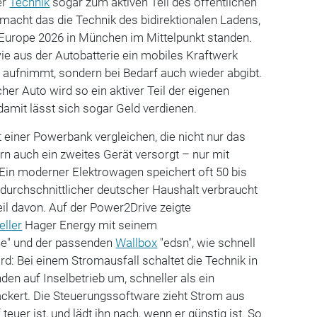
er
Technik
sogar zum aktiven Teil des öffentlichen
macht das die Technik des bidirektionalen Ladens,
 Europe 2026 in München im Mittelpunkt standen.
wie aus der Autobatterie ein mobiles Kraftwerk
r aufnimmt, sondern bei Bedarf auch wieder abgibt.
er Auto wird so ein aktiver Teil der eigenen
amit lässt sich sogar Geld verdienen.
t einer Powerbank vergleichen, die nicht nur das
rn auch ein zweites Gerät versorgt – nur mit
 Ein moderner Elektrowagen speichert oft 50 bis
 durchschnittlicher deutscher Haushalt verbraucht
il davon. Auf der Power2Drive zeigte
eller
Hager Energy mit seinem
e" und der passenden
Wallbox
"edsn", wie schnell
rd: Bei einem Stromausfall schaltet die Technik in
den auf Inselbetrieb um, schneller als ein
lackert. Die Steuerungssoftware zieht Strom aus
teuer ist, und lädt ihn nach, wenn er günstig ist. So