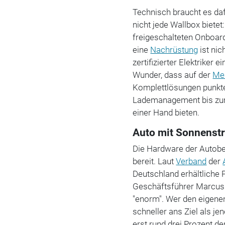
Technisch braucht es da
nicht jede Wallbox bietet
freigeschalteten Onboar
eine
Nachrüstung
ist nic
zertifizierter Elektriker
Wunder, dass auf der
Me
Komplettlösungen punkte
Lademanagement bis zum
einer Hand bieten.
Auto mit Sonnenst
Die Hardware der Autobes
bereit. Laut
Verband
der
Deutschland erhältliche 
Geschäftsführer Marcus B
"enorm". Wer den eigenen
schneller ans Ziel als je
erst rund drei Prozent d