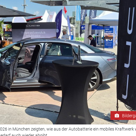
Bilderg
026 in München zeigten, wie aus der Autobatterie ein mobiles Kraftwerk 
edarf auch wieder abgibt.