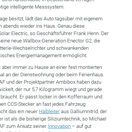
ötige intelligente Messsystem.
age besitzt, lädt das Auto tagsüber mit eigenem
n abends wieder ins Haus. Genau diese
Solar Electric, so Geschäftsführer Frank Henn. Der
eine neue Wallbox-Generation Enector G2, die
terie-Wechselrichter und schwankenden
atisches Energiemanagement ermöglicht.
t aber immer zu Hause an einer fest montierten
al an der Dienstwohnung oder beim Ferienhaus.
 IAF und der Projektpartner Ambibox haben dazu
ickelt, der nur 5,7 Kilogramm wiegt und gerade
 braucht. Er passt locker in den Kofferraum und
chen CCS-Stecker an fast jedes Fahrzeug
cht das ein neuer
Halbleiter
aus Galliumnitrid, der
ist als die bisherige Siliziumtechnik, so Michael
IAF zum Ansatz seiner
Innovation
– auf gut