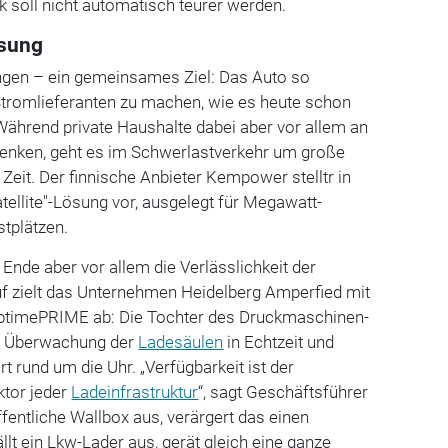
 soll nicht automatisch teurer werden.
ösung
ungen – ein gemeinsames Ziel: Das Auto so
Stromlieferanten zu machen, wie es heute schon
Während private Haushalte dabei aber vor allem an
enken, geht es im Schwerlastverkehr um große
Zeit. Der finnische Anbieter Kempower stelltr in
ellite"-Lösung vor, ausgelegt für Megawatt-
tplätzen.
 Ende aber vor allem die Verlässlichkeit der
uf zielt das Unternehmen Heidelberg Amperfied mit
ptimePRIME ab: Die Tochter des Druckmaschinen-
ne Überwachung der
Ladesäulen
in Echtzeit und
t rund um die Uhr. „Verfügbarkeit ist der
ktor jeder
Ladeinfrastruktur
“, sagt Geschäftsführer
ffentliche Wallbox aus, verärgert das einen
llt ein Lkw-Lader aus, gerät gleich eine ganze