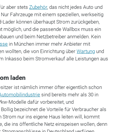
für aber stets
Zubehör
, das nicht jedes Auto und
: Nur Fahrzeuge mit einem speziellen, werkseitig
d-Lader können überhaupt Strom zurückgeben,
ht möglich, und die passende Wallbox muss ein
 einbauen und beim Netzbetreiber anmelden. Kein
sse
in München immer mehr Anbieter mit
n wollten, die von Einrichtung über
Wartung
und
 Inkasso beim Stromverkauf alle Leistungen aus
rom laden
itzer ist nämlich immer öfter eigentlich schon
Automobilindustrie
sind bereits mehr als 30 in
Pkw-Modelle dafür vorbereitet, und
ollig bezeichnet die Vorteile für Verbraucher als
 Strom nur ins eigene Haus leiten will, kommt
ne, die ins öffentliche Netz einspeisen wollen, denn
er Stromanschlüsse in Deutschland verfügen