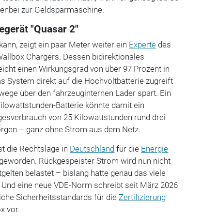
ebenbei zur Geldsparmaschine.
egerät "Quasar 2"
kann, zeigt ein paar Meter weiter ein
Experte
des
Wallbox Chargers. Dessen bidirektionales
eicht einen Wirkungsgrad von über 97 Prozent in
s System direkt auf die Hochvoltbatterie zugreift
ge über den fahrzeuginternen Lader spart. Ein
ilowattstunden-Batterie könnte damit ein
sverbrauch von 25 Kilowattstunden rund drei
orgen – ganz ohne Strom aus dem Netz.
st die Rechtslage in
Deutschland
für die
Energie
-
r geworden. Rückgespeister Strom wird nun nicht
gelten belastet – bislang hatte genau das viele
 Und eine neue VDE-Norm schreibt seit März 2026
iche Sicherheitsstandards für die
Zertifizierung
x vor.