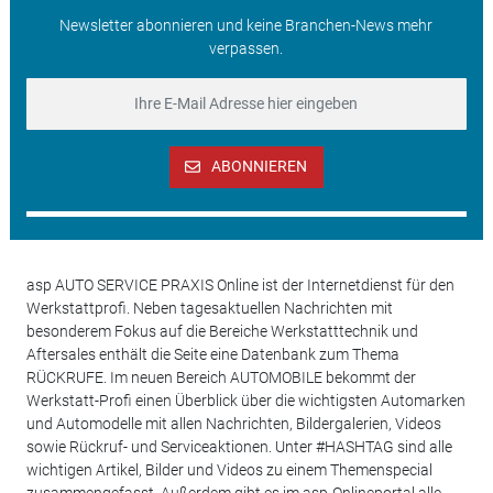
Newsletter abonnieren und keine Branchen-News mehr
verpassen.
ABONNIEREN
asp AUTO SERVICE PRAXIS Online ist der Internetdienst für den
Werkstattprofi. Neben tagesaktuellen Nachrichten mit
besonderem Fokus auf die Bereiche Werkstatttechnik und
Aftersales enthält die Seite eine Datenbank zum Thema
RÜCKRUFE. Im neuen Bereich AUTOMOBILE bekommt der
Werkstatt-Profi einen Überblick über die wichtigsten Automarken
und Automodelle mit allen Nachrichten, Bildergalerien, Videos
sowie Rückruf- und Serviceaktionen. Unter #HASHTAG sind alle
wichtigen Artikel, Bilder und Videos zu einem Themenspecial
zusammengefasst. Außerdem gibt es im asp-Onlineportal alle