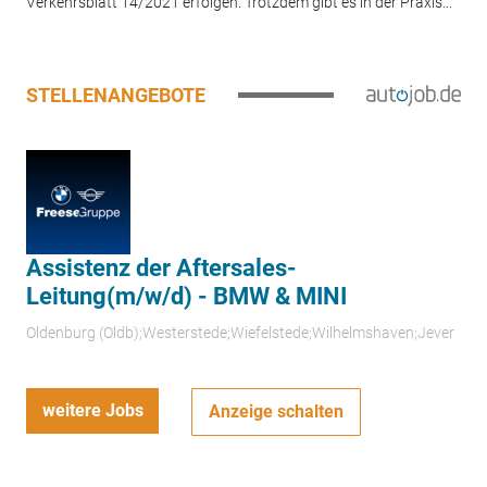
Verkehrsblatt 14/2021 erfolgen. Trotzdem gibt es in der Praxis...
STELLENANGEBOTE
Assistenz der Aftersales-
Leitung(m/w/d) - BMW & MINI
Oldenburg (Oldb);Westerstede;Wiefelstede;Wilhelmshaven;Jever
weitere Jobs
Anzeige schalten