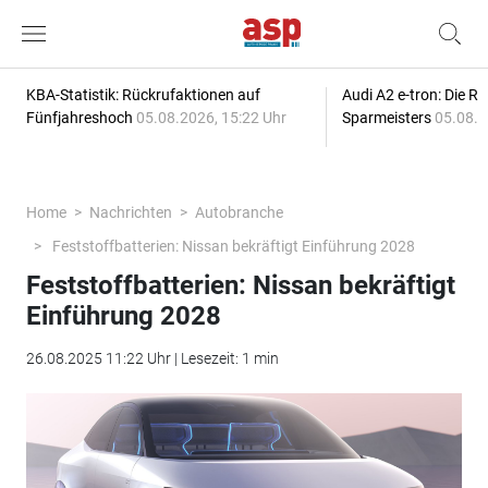
KBA-Statistik: Rückrufaktionen auf
Audi A2 e-tron: Die R
Fünfjahreshoch
05.08.2026, 15:22 Uhr
Sparmeisters
05.08.2
Home
Nachrichten
Autobranche
Feststoffbatterien: Nissan bekräftigt Einführung 2028
Feststoffbatterien: Nissan bekräftigt
Einführung 2028
26.08.2025 11:22 Uhr | Lesezeit: 1 min