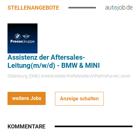
STELLENANGEBOTE
Assistenz der Aftersales-
Leitung(m/w/d) - BMW & MINI
Oldenburg (Oldb);Westerstede;Wiefelstede;Wilhelmshaven;Jever
weitere Jobs
Anzeige schalten
KOMMENTARE