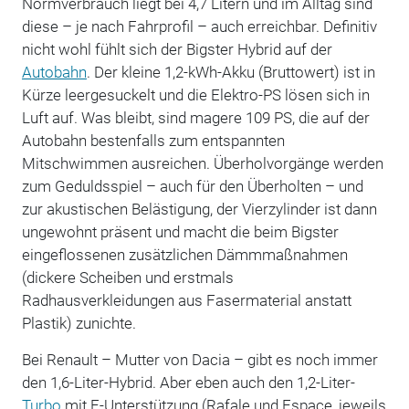
Normverbrauch liegt bei 4,7 Litern und im Alltag sind
diese – je nach Fahrprofil – auch erreichbar. Definitiv
nicht wohl fühlt sich der Bigster Hybrid auf der
Autobahn
. Der kleine 1,2-kWh-Akku (Bruttowert) ist in
Kürze leergesuckelt und die Elektro-PS lösen sich in
Luft auf. Was bleibt, sind magere 109 PS, die auf der
Autobahn bestenfalls zum entspannten
Mitschwimmen ausreichen. Überholvorgänge werden
zum Geduldsspiel – auch für den Überholten – und
zur akustischen Belästigung, der Vierzylinder ist dann
ungewohnt präsent und macht die beim Bigster
eingeflossenen zusätzlichen Dämmmaßnahmen
(dickere Scheiben und erstmals
Radhausverkleidungen aus Fasermaterial anstatt
Plastik) zunichte.
Bei Renault – Mutter von Dacia – gibt es noch immer
den 1,6-Liter-Hybrid. Aber eben auch den 1,2-Liter-
Turbo
mit E-Unterstützung (Rafale und Espace, jeweils