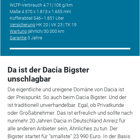
WLTP-Verbrauch 4,7 l | 106 g/km
Maße 4.570 x 1.813 x 1.655 mm
Kofferabteil 546–1.851 Liter
Versicherung
HK 20 | VK 23 | TK 19
Wartung
jährlich/30.000 km
Garantie
3 Jahre
Da ist der Dacia Bigster
unschlagbar
Die eigentliche und ureigene Domäne von Dacia ist
der Preispunkt. So auch beim Dacia Bigster. Und der
ist traditionell unverhandelbar. Egal, ob Privatkunde
oder Großabnehmer. Das ist erfreulich und sollte nach
nunmehr 20 Jahren Dacia in Deutschland Anreiz für
alle anderen Anbieter sein, Ähnliches zu tun. Der
Bigster startet für "smallste" 23.990 Euro. In der Basis