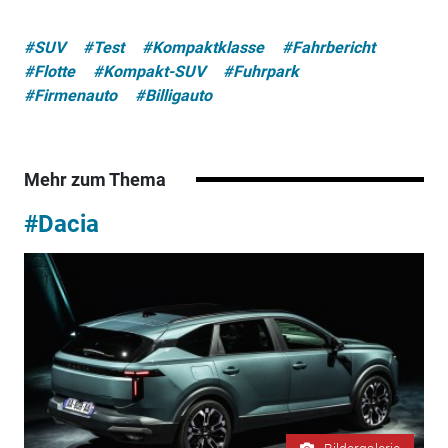
#SUV
#Test
#Kompaktklasse
#Fahrbericht
#Flotte
#Kompakt-SUV
#Fuhrpark
#Firmenauto
#Billigauto
Mehr zum Thema
#Dacia