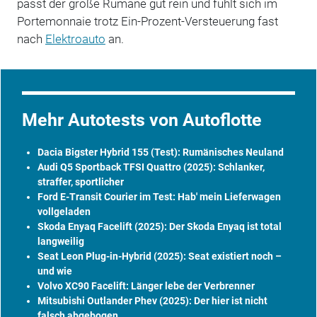
passt der große Rumäne gut rein und fühlt sich im
Portemonnaie trotz Ein-Prozent-Versteuerung fast
nach
Elektroauto
an.
Mehr Autotests von Autoflotte
Dacia Bigster Hybrid 155 (Test): Rumänisches Neuland
Audi Q5 Sportback TFSI Quattro (2025): Schlanker,
straffer, sportlicher
Ford E-Transit Courier im Test: Hab' mein Lieferwagen
vollgeladen
Skoda Enyaq Facelift (2025): Der Skoda Enyaq ist total
langweilig
Seat Leon Plug-in-Hybrid (2025): Seat existiert noch –
und wie
Volvo XC90 Facelift: Länger lebe der Verbrenner
Mitsubishi Outlander Phev (2025): Der hier ist nicht
falsch abgebogen