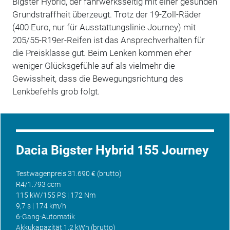
Bigster Hybrid, der fahrwerksseitig mit einer gesunden
Grundstraffheit überzeugt. Trotz der 19-Zoll-Räder
(400 Euro, nur für Ausstattungslinie Journey) mit
205/55-R19er-Reifen ist das Ansprechverhalten für
die Preisklasse gut. Beim Lenken kommen eher
weniger Glücksgefühle auf als vielmehr die
Gewissheit, dass die Bewegungsrichtung des
Lenkbefehls grob folgt.
Dacia Bigster Hybrid 155 Journey
Testwagenpreis 31.690 € (brutto)
R4/1.793 ccm
115 kW/155 PS | 172 Nm
9,7 s | 174 km/h
6-Gang-Automatik
Akkukapazität 1,2 kWh (brutto)