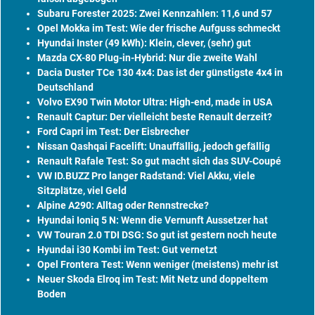
Subaru Forester 2025: Zwei Kennzahlen: 11,6 und 57
Opel Mokka im Test: Wie der frische Aufguss schmeckt
Hyundai Inster (49 kWh): Klein, clever, (sehr) gut
Mazda CX-80 Plug-in-Hybrid: Nur die zweite Wahl
Dacia Duster TCe 130 4x4: Das ist der günstigste 4x4 in
Deutschland
Volvo EX90 Twin Motor Ultra: High-end, made in USA
Renault Captur: Der vielleicht beste Renault derzeit?
Ford Capri im Test: Der Eisbrecher
Nissan Qashqai Facelift: Unauffällig, jedoch gefällig
Renault Rafale Test: So gut macht sich das SUV-Coupé
VW ID.BUZZ Pro langer Radstand: Viel Akku, viele
Sitzplätze, viel Geld
Alpine A290: Alltag oder Rennstrecke?
Hyundai Ioniq 5 N: Wenn die Vernunft Aussetzer hat
VW Touran 2.0 TDI DSG: So gut ist gestern noch heute
Hyundai i30 Kombi im Test: Gut vernetzt
Opel Frontera Test: Wenn weniger (meistens) mehr ist
Neuer Skoda Elroq im Test: Mit Netz und doppeltem
Boden