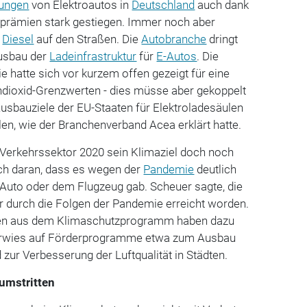
ungen
von Elektroautos in
Deutschland
auch dank
ufprämien stark gestiegen. Immer noch aber
d
Diesel
auf den Straßen. Die
Autobranche
dringt
usbau der
Ladeinfrastruktur
für
E-Autos
. Die
e hatte sich vor kurzem offen gezeigt für eine
dioxid-Grenzwerten - dies müsse aber gekoppelt
usbauziele der EU-Staaten für Elektroladesäulen
en, wie der Branchenverband Acea erklärt hatte.
 Verkehrssektor 2020 sein Klimaziel doch noch
uch daran, dass es wegen der
Pandemie
deutlich
Auto oder dem Flugzeug gab. Scheuer sagte, die
ur durch die Folgen der Pandemie erreicht worden.
n aus dem Klimaschutzprogramm haben dazu
verwies auf Förderprogramme etwa zum Ausbau
 zur Verbesserung der Luftqualität in Städten.
 umstritten