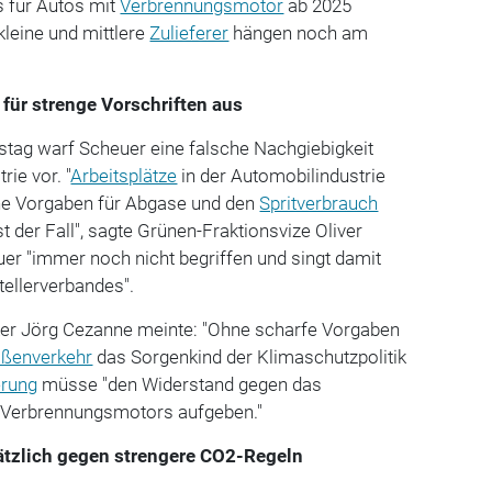
s für Autos mit
Verbrennungsmotor
ab 2025
kleine und mittlere
Zulieferer
hängen noch am
 für strenge Vorschriften aus
stag warf Scheuer eine falsche Nachgiebigkeit
ie vor. "
Arbeitsplätze
in der Automobilindustrie
he Vorgaben für Abgase und den
Spritverbrauch
st der Fall", sagte Grünen-Fraktionsvize Oliver
er "immer noch nicht begriffen und singt damit
tellerverbandes".
iker Jörg Cezanne meinte: "Ohne scharfe Vorgaben
aßenverkehr
das Sorgenkind der Klimaschutzpolitik
erung
müsse "den Widerstand gegen das
s Verbrennungsmotors aufgeben."
sätzlich gegen strengere CO2-Regeln