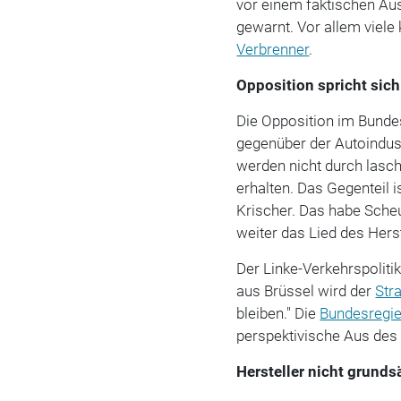
vor einem faktischen Au
gewarnt. Vor allem viele 
Verbrenner
.
Opposition spricht sich
Die Opposition im Bunde
gegenüber der Autoindustr
werden nicht durch lasc
erhalten. Das Gegenteil i
Krischer. Das habe Scheu
weiter das Lied des Hers
Der Linke-Verkehrspolit
aus Brüssel wird der
Str
bleiben." Die
Bundesregi
perspektivische Aus de
Hersteller nicht grund