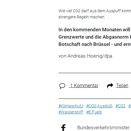
Wie viel CO2 darf aus dem Auspuff kom
strengere Regeln machen.
In den kommenden Monaten will 
Grenzwerte und die Abgasnorm Eur
Botschaft nach Brüssel - und ernt
von Andreas Hoenig/dpa
1 Kommentar
Teilen
#Klimaschutz
#CO2-Ausstoß
#CO2
#
#Wasserstoff
#E-Fuels
Bundesverkehrsminister