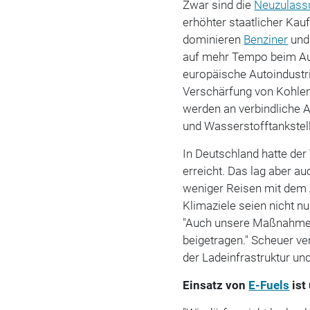
Zwar sind die
Neuzulass
erhöhter staatlicher Ka
dominieren
Benziner
un
auf mehr Tempo beim A
europäische Autoindustri
Verschärfung von Kohlen
werden an verbindliche A
und Wasserstofftankstell
In Deutschland hatte der
erreicht. Das lag aber a
weniger Reisen mit dem 
Klimaziele seien nicht n
"Auch unsere Maßnahme
beigetragen." Scheuer 
der Ladeinfrastruktur und
Einsatz von
E-Fuels
ist