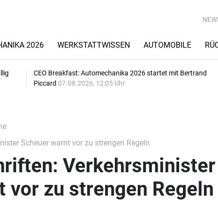
NEW
ANIKA 2026
WERKSTATTWISSEN
AUTOMOBILE
RÜ
lig
CEO Breakfast: Automechanika 2026 startet mit Bertrand
Piccard
07.08.2026, 12:05 Uhr
he
nister Scheuer warnt vor zu strengen Regeln
riften: Verkehrsminister
 vor zu strengen Regeln