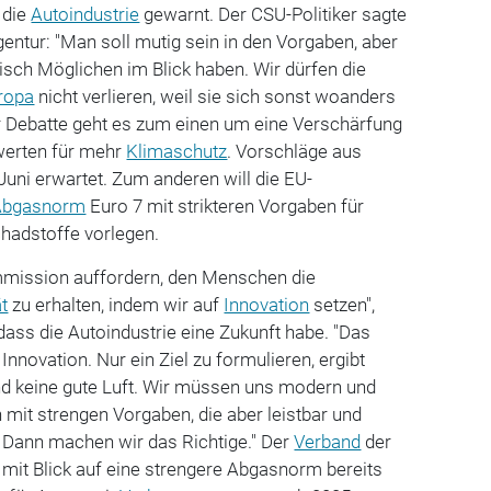
 die
Autoindustrie
gewarnt. Der CSU-Politiker sagte
ntur: "Man soll mutig sein in den Vorgaben, aber
sch Möglichen im Blick haben. Wir dürfen die
ropa
nicht verlieren, weil sie sich sonst woanders
er Debatte geht es zum einen um eine Verschärfung
werten für mehr
Klimaschutz
. Vorschläge aus
uni erwartet. Zum anderen will die EU-
Abgasnorm
Euro 7 mit strikteren Vorgaben für
chadstoffe vorlegen.
mmission auffordern, den Menschen die
ät
zu erhalten, indem wir auf
Innovation
setzen",
 dass die Autoindustrie eine Zukunft habe. "Das
 Innovation. Nur ein Ziel zu formulieren, ergibt
nd keine gute Luft. Wir müssen uns modern und
h mit strengen Vorgaben, die aber leistbar und
Dann machen wir das Richtige." Der
Verband
der
 mit Blick auf eine strengere Abgasnorm bereits