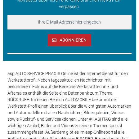
Newsletter abonnieren und keine Branchen-News mehr
verpassen.
ABONNIEREN
asp AUTO SERVICE PRAXIS Online ist der Internetdienst für den
Werkstattprofi. Neben tagesaktuellen Nachrichten mit
besonderem Fokus auf die Bereiche Werkstatttechnik und
Aftersales enthält die Seite eine Datenbank zum Thema
RÜCKRUFE. Im neuen Bereich AUTOMOBILE bekommt der
Werkstatt-Profi einen Überblick über die wichtigsten Automarken
und Automodelle mit allen Nachrichten, Bildergalerien, Videos
sowie Rückruf- und Serviceaktionen. Unter #HASHTAG sind alle
wichtigen Artikel, Bilder und Videos zu einem Themenspecial
zusammengefasst. Außerdem gibt es im asp-Onlineportal alle
Heftartikel gratis abrufbar inklusive E-PAPER. Ergänzt wird das