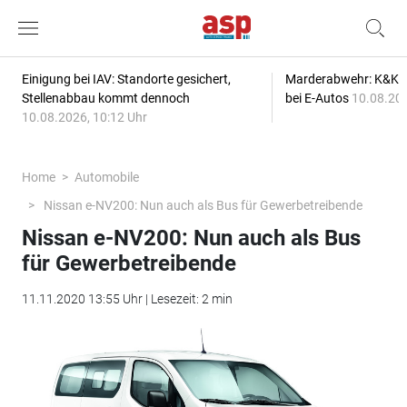
Einigung bei IAV: Standorte gesichert,
Marderabwehr: K&K s
Stellenabbau kommt dennoch
bei E-Autos
10.08.202
10.08.2026, 10:12 Uhr
Home
Automobile
Nissan e-NV200: Nun auch als Bus für Gewerbetreibende
Nissan e-NV200: Nun auch als Bus
für Gewerbetreibende
11.11.2020 13:55 Uhr | Lesezeit: 2 min