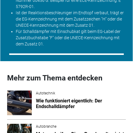
Nummer 00456 G. Beispiel für eine ECE-Kennzeichnung: E
5792R-01.
Ist der Reaktionsbeschleuniger im Endtopf verbaut, trägt er
die EG-Kennzeichnung mit dem Zusatzzeichen "H" oder die
UNECE-Kennzeichnung mit dem Zusatz 01.
Für Schalldämpfer mit Einschubkat gilt beim EG-Label der
Zusatzbuchstabe "F" oder die UNECE-Kennzeichnung mit
dem Zusatz 01.
Mehr zum Thema entdecken
Autotechnik
Wie funktioniert eigentlich: Der
Endschalldämpfer
Autobranche