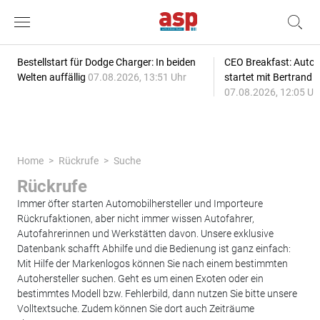
Bestellstart für Dodge Charger: In beiden
CEO Breakfast: Auto
Welten auffällig
07.08.2026, 13:51 Uhr
startet mit Bertrand 
07.08.2026, 12:05 Uh
Home
Rückrufe
Suche
Rückrufe
Immer öfter starten Automobilhersteller und Importeure
Rückrufaktionen, aber nicht immer wissen Autofahrer,
Autofahrerinnen und Werkstätten davon. Unsere exklusive
Datenbank schafft Abhilfe und die Bedienung ist ganz einfach:
Mit Hilfe der Markenlogos können Sie nach einem bestimmten
Autohersteller suchen. Geht es um einen Exoten oder ein
bestimmtes Modell bzw. Fehlerbild, dann nutzen Sie bitte unsere
Volltextsuche. Zudem können Sie dort auch Zeiträume