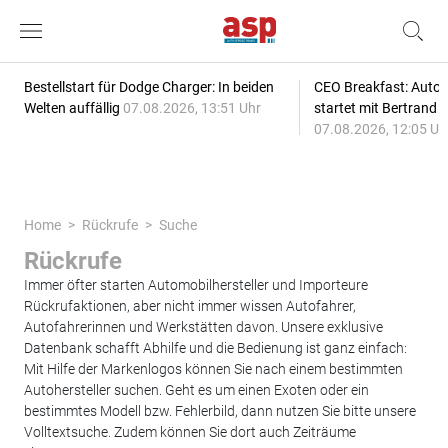
Bestellstart für Dodge Charger: In beiden
CEO Breakfast: Auto
Welten auffällig
07.08.2026, 13:51 Uhr
startet mit Bertrand 
07.08.2026, 12:05 Uh
Home
Rückrufe
Suche
Rückrufe
Immer öfter starten Automobilhersteller und Importeure
Rückrufaktionen, aber nicht immer wissen Autofahrer,
Autofahrerinnen und Werkstätten davon. Unsere exklusive
Datenbank schafft Abhilfe und die Bedienung ist ganz einfach:
Mit Hilfe der Markenlogos können Sie nach einem bestimmten
Autohersteller suchen. Geht es um einen Exoten oder ein
bestimmtes Modell bzw. Fehlerbild, dann nutzen Sie bitte unsere
Volltextsuche. Zudem können Sie dort auch Zeiträume