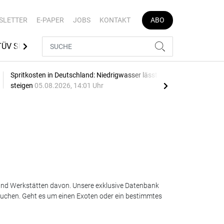
SLETTER
E-PAPER
JOBS
KONTAKT
ABO
TÜV SÜD
MEDIATHEK
AUTOJOB
Spritkosten in Deutschland: Niedrigwasser lässt Preise
Blau
steigen
05.08.2026, 14:01 Uhr
05.0
 und Werkstätten davon. Unsere exklusive Datenbank
 suchen. Geht es um einen Exoten oder ein bestimmtes