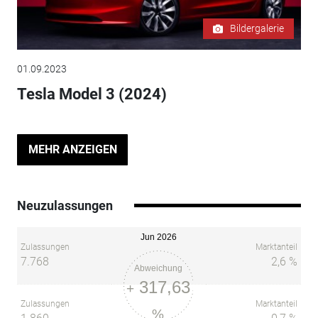
Bildergalerie
01.09.2023
Tesla Model 3 (2024)
MEHR ANZEIGEN
Neuzulassungen
Jun 2026
Zulassungen
Marktanteil
7.768
2,6 %
Abweichung
317,63
+
Zulassungen
Marktanteil
%