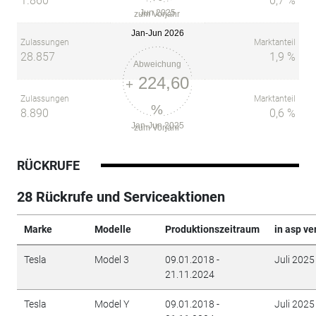
1.860
0,7 %
Jun 2025
zum Vorjahr
Jan-Jun 2026
Zulassungen
Marktanteil
28.857
1,9 %
Abweichung
224,60
+
Zulassungen
Marktanteil
%
8.890
0,6 %
Jan-Jun 2025
zum Vorjahr
RÜCKRUFE
28 Rückrufe und Serviceaktionen
Marke
Modelle
Produktionszeitraum
in asp ve
Tesla
Model 3
09.01.2018 -
Juli 2025
21.11.2024
Tesla
Model Y
09.01.2018 -
Juli 2025