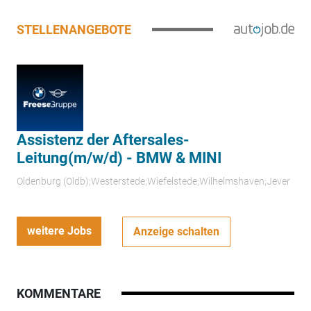
STELLENANGEBOTE
Assistenz der Aftersales-
Leitung(m/w/d) - BMW & MINI
Oldenburg (Oldb);Westerstede;Wiefelstede;Wilhelmshaven;Jever
weitere Jobs
Anzeige schalten
KOMMENTARE