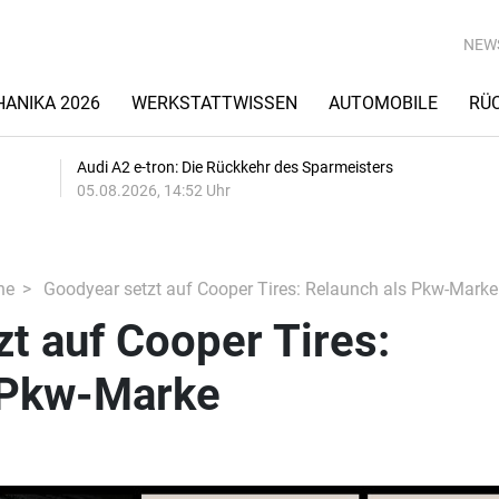
NEW
ANIKA 2026
WERKSTATTWISSEN
AUTOMOBILE
RÜ
Audi A2 e-tron: Die Rückkehr des Sparmeisters
05.08.2026, 14:52 Uhr
he
Good­year setzt auf Cooper Tires: Relaunch als Pkw-Marke
zt auf Cooper Tires:
 Pkw-Marke