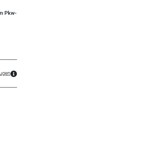
im Pkw-
zugen