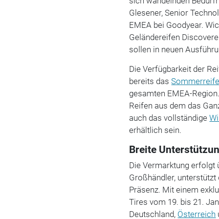
sich wandelnden Bedürf
Glesener, Senior Techno
EMEA bei Goodyear. Wich
Geländereifen Discovere
sollen in neuen Ausführun
Die Verfügbarkeit der Rei
bereits das
Sommerreif
gesamten EMEA-Region. I
Reifen aus dem das Ganzj
auch das vollständige
Wi
erhältlich sein.
Breite Unterstützu
Die Vermarktung erfolgt 
Großhändler, unterstütz
Präsenz. Mit einem exkl
Tires vom 19. bis 21. Jan
Deutschland,
Österreich