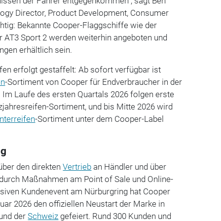
nissen der Fahrer entgegenkommen", sagt Ben
logy Director, Product Development, Consumer
tig: Bekannte Cooper-Flaggschiffe wie der
r AT3 Sport 2 werden weiterhin angeboten und
gen erhältlich sein.
fen erfolgt gestaffelt: Ab sofort verfügbar ist
en
-Sortiment von Cooper für Endverbraucher in der
m Laufe des ersten Quartals 2026 folgen erste
ahresreifen-Sortiment, und bis Mitte 2026 wird
nterreifen
-Sortiment unter dem Cooper-Label
ng
über den direkten
Vertrieb
an Händler und über
t durch Maßnahmen am Point of Sale und Online-
usiven Kundenevent am Nürburgring hat Cooper
uar 2026 den offiziellen Neustart der Marke in
und der
Schweiz
gefeiert. Rund 300 Kunden und