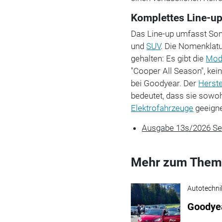
Komplettes Line-u
Das Line-up umfasst S
und
SUV
. Die Nomenklatu
gehalten: Es gibt die
Mod
"Cooper All Season", ke
bei Goodyear. Der
Herste
bedeutet, dass sie sowo
Elektrofahrzeuge
geeigne
Ausgabe 13s/2026 Se
Mehr zum Them
Autotechni
Goodyea