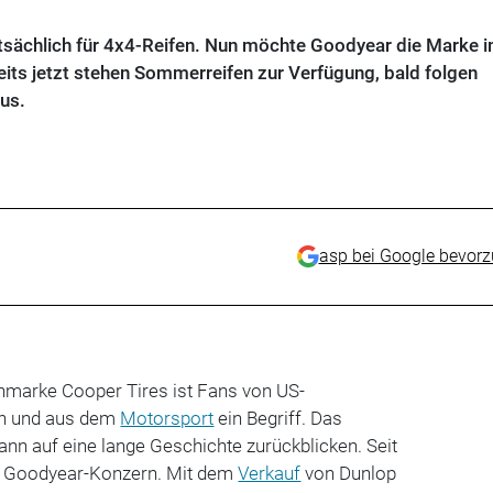
tsächlich für 4x4-Reifen. Nun möchte Good­year die Marke 
eits jetzt stehen Sommerreifen zur Verfügung, bald folgen
us.
asp bei Google bevor
nmarke Cooper Tires ist Fans von US-
rn und aus dem
Motorsport
ein Begriff. Das
nn auf eine lange Geschichte zurückblicken. Seit
 Good­year-Konzern. Mit dem
Verkauf
von Dunlop