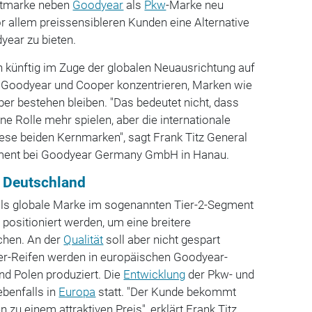
eitmarke neben
Goodyear
als
Pkw
-Marke neu
 allem preissensibleren Kunden eine Alternative
ear zu bieten.
 künftig im Zuge der globalen Neuausrichtung auf
 Goodyear und Cooper konzentrieren, Marken wie
ber bestehen bleiben. "Das bedeutet nicht, dass
ne Rolle mehr spielen, aber die internationale
iese beiden Kernmarken", sagt Frank Titz General
ment bei Goodyear Germany GmbH in Hanau.
d
Deutschland
 als globale Marke im sogenannten Tier-2-Segment
 positioniert werden, um eine breitere
hen. An der
Qualität
soll aber nicht gespart
er-Reifen werden in europäischen Goodyear-
nd Polen produziert. Die
Entwicklung
der Pkw- und
ebenfalls in
Europa
statt. "Der Kunde bekommt
 zu einem attraktiven Preis", erklärt Frank Titz.