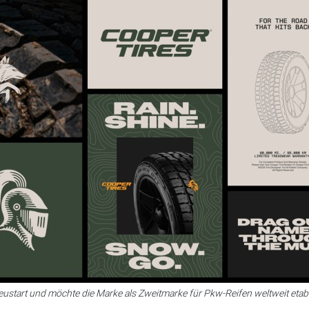
ustart und möchte die Marke als Zweitmarke für Pkw-Reifen weltweit etab