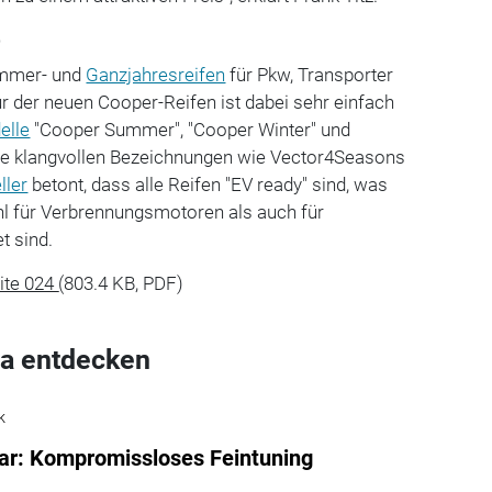
p
ommer- und
Ganzjahresreifen
für Pkw, Transporter
r der neuen Cooper-Reifen ist dabei sehr einfach
elle
"Cooper Summer", "Cooper Winter" und
ine klangvollen Bezeichnungen wie Vector4Seasons
ller
betont, dass alle Reifen "EV ready" sind, was
hl für Verbrennungsmotoren als auch für
t sind.
ite 024
(803.4 KB, PDF)
a entdecken
k
r: Kompromissloses Feintuning