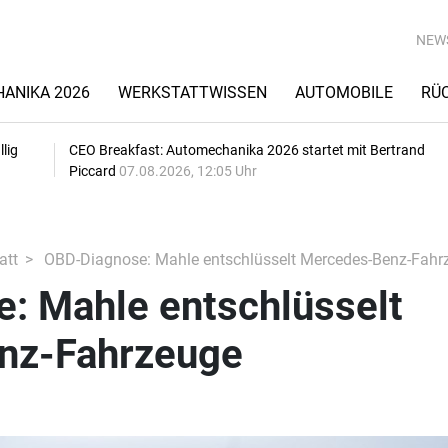
NEW
ANIKA 2026
WERKSTATTWISSEN
AUTOMOBILE
RÜ
lig
CEO Breakfast: Automechanika 2026 startet mit Bertrand
Piccard
07.08.2026, 12:05 Uhr
att
OBD-Diagnose: Mahle entschlüsselt Mercedes-Benz-Fahr
: Mahle entschlüsselt
nz-Fahrzeuge