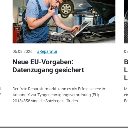
06.08.2026
#Reparatur
05
Neue EU-Vorgaben:
B
Datenzugang gesichert
L
L
hl
Der freie Reparaturmarkt kann es als Erfolg sehen: Im
Mi
W
Anhang X zur Typgenehmigungsverordnung (EU)
ei
2018/858 sind die Spielregeln für den...
Fa