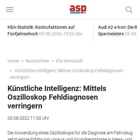
KBA-Statistik: Rückrufaktionen auf
Audi A2 e-tron: Die R
Fünfjahreshoch
05.08.2026, 15:22 Uhr
Sparmeisters
05.08.2
Home
Nachrichten
Kfz-Werkstatt
Künstliche Intelligenz: Mittels Oszilloskop Fehldiagnosen
verringern
Künstliche Intelligenz: Mittels
Oszilloskop Fehldiagnosen
verringern
03.08.2022 11:00 Uhr
Die Anwendung eines Oszilloskops für die Diagnose am Fahrzeug
setzt einige Erfahrung voraus und Grundkenntnisse in Mess- und