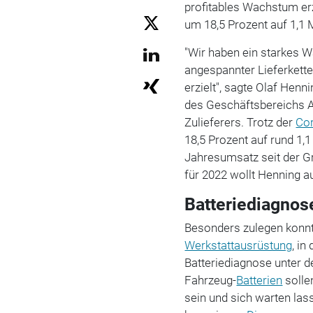
profitables Wachstum erz
um 18,5 Prozent auf 1,1 M
"Wir haben ein starkes 
angespannter Lieferkette
erzielt", sagte Olaf Henn
des Geschäftsbereichs A
Zulieferers. Trotz der
Co
18,5 Prozent auf rund 1,1
Jahresumsatz seit der G
für 2022 wollt Henning a
Batteriediagnos
Besonders zulegen konnt
Werkstattausrüstung
, i
Batteriediagnose unter de
Fahrzeug-
Batterien
sollen
sein und sich warten las