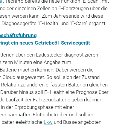
ät
TechPro bereits die neue Funktion "E-Scan", mit
und der einzelnen Zellen an E-Fahrzeugen über die
esen werden kann. Zum Jahresende wird diese
 Diagnosegeräte "E-Health" und "E-Care" ergänzt.
eschäftsführung
ingt ein neues Getriebeöl-Servicegerät
tterien über den Ladestecker diagnostizieren
n zehn Minuten eine Angabe zum
Batterie machen können. Dabei werden die
 Cloud ausgewertet. So soll sich der Zustand
n Relation zu anderen erfassten Batterien gleichen
 Darüber hinaus soll E- Health eine Prognose über
nde Laufzeit der Fahrzeugbatterie geben können.
 in der Erprobungsphase mit einer
em namhaften Flottenbetreiber und soll im
 batterieelektrische
Lkw
und Busse angeboten