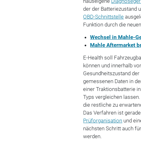
hauseigene
Diagnoseger
der der Batteriezustand 
OBD-Schnittstelle
ausgel
Funktion durch die neuen
Wechsel in Mahle-G
Mahle Aftermarket br
E-Health soll Fahrzeugba
können und innerhalb vo
Gesundheitszustand der 
gemessenen Daten in der
einer Traktionsbatterie i
Typs vergleichen lassen.
die restliche zu erwarte
Das Verfahren ist gerade
Prüforganisation
und ein
nächsten Schritt auch für
werden.