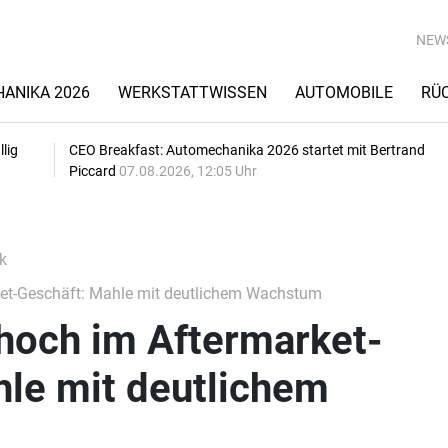
NEW
ANIKA 2026
WERKSTATTWISSEN
AUTOMOBILE
RÜ
lig
CEO Breakfast: Automechanika 2026 startet mit Bertrand
Piccard
07.08.2026, 12:05 Uhr
k
ket-Geschäft: Mahle mit deutlichem Wachstum
thoch im Aftermarket-
hle mit deutlichem