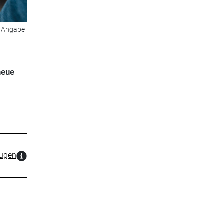
e Angabe
neue
zugen