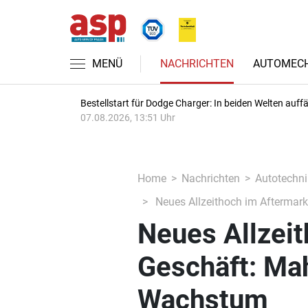
MENÜ
NACHRICHTEN
AUTOMECH
Bestellstart für Dodge Charger: In beiden Welten auffäl
07.08.2026, 13:51 Uhr
Home
Nachrichten
Autotechni
Neues Allzeithoch im Aftermar
Neues Allzei
Geschäft: Ma
Wachstum