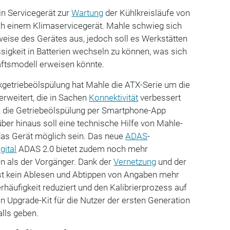
ein Servicegerät zur
Wartung
der Kühlkreisläufe von
ich einem Klimaservicegerät. Mahle schwieg sich
eise des Gerätes aus, jedoch soll es Werkstätten
ssigkeit in Batterien wechseln zu können, was sich
äftsmodell erweisen könnte.
kgetriebeölspülung hat Mahle die ATX-Serie um die
rweitert, die in Sachen
Konnektivität
verbessert
ch die Getriebeölspülung per Smartphone-App
er hinaus soll eine technische Hilfe von Mahle-
 das Gerät möglich sein. Das neue
ADAS
-
gital
ADAS 2.0 bietet zudem noch mehr
n als der Vorgänger. Dank der
Vernetzung
und der
n ist kein Ablesen und Abtippen von Angaben mehr
rhäufigkeit reduziert und den Kalibrierprozess auf
in Upgrade-Kit für die Nutzer der ersten Generation
alls geben.