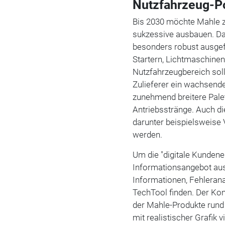
Nutzfahrzeug-Po
Bis 2030 möchte Mahle 
sukzessive ausbauen. Dar
besonders robust ausge
Startern, Lichtmaschine
Nutzfahrzeugbereich sol
Zulieferer ein wachsende
zunehmend breitere Palett
Antriebsstränge. Auch d
darunter beispielsweise
werden.
Um die "digitale Kundene
Informationsangebot aus
Informationen, Fehleran
TechTool finden. Der Konz
der Mahle-Produkte rund 
mit realistischer Grafik 