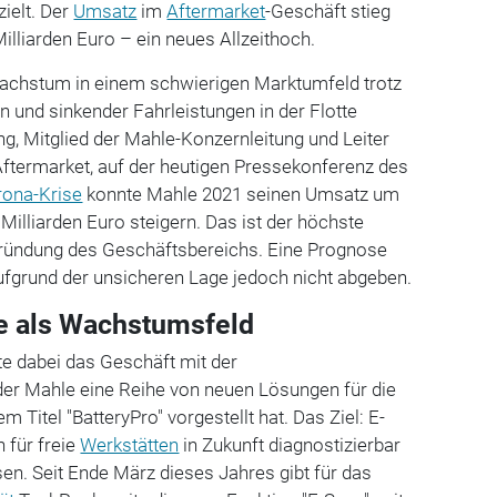
ielt. Der
Umsatz
im
Aftermarket
-Geschäft stieg
illiarden Euro – ein neues Allzeithoch.
Wachstum in einem schwierigen Marktumfeld trotz
n und sinkender Fahrleistungen in der Flotte
ing, Mitglied der Mahle-Konzernleitung und Leiter
ftermarket, auf der heutigen Pressekonferenz des
rona-Krise
konnte Mahle 2021 seinen Umsatz um
 Milliarden Euro steigern. Das ist der höchste
ründung des Geschäftsbereichs. Eine Prognose
ufgrund der unsicheren Lage jedoch nicht abgeben.
e als Wachstumsfeld
e dabei das Geschäft mit der
n der Mahle eine Reihe von neuen Lösungen für die
m Titel "BatteryPro" vorgestellt hat. Das Ziel: E-
 für freie
Werkstätten
in Zukunft diagnostizierbar
sen. Seit Ende März dieses Jahres gibt für das