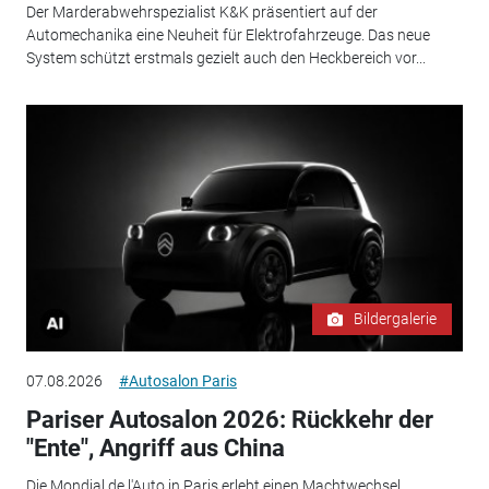
Der Marderabwehrspezialist K&K präsentiert auf der
Automechanika eine Neuheit für Elektrofahrzeuge. Das neue
System schützt erstmals gezielt auch den Heckbereich vor...
Bildergalerie
07.08.2026
#Autosalon Paris
Pariser Autosalon 2026: Rückkehr der
"Ente", Angriff aus China
Die Mondial de l'Auto in Paris erlebt einen Machtwechsel.