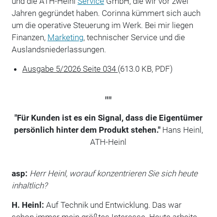
und die ATH-Heinl
Service
GmbH, die wir vor zwei
Jahren gegründet haben. Corinna kümmert sich auch
um die operative Steuerung im Werk. Bei mir liegen
Finanzen,
Marketing
, technischer Service und die
Auslandsniederlassungen.
Ausgabe 5/2026 Seite 034
(613.0 KB, PDF)
""
"Für Kunden ist es ein Signal, dass die Eigentümer
persönlich hinter dem Produkt stehen."
Hans Heinl,
ATH-Heinl
asp:
Herr Heinl, worauf konzentrieren Sie sich heute
inhaltlich?
H. Heinl:
Auf Technik und Entwicklung. Das war
schon immer mein größtes Interesse. Heute arbeite