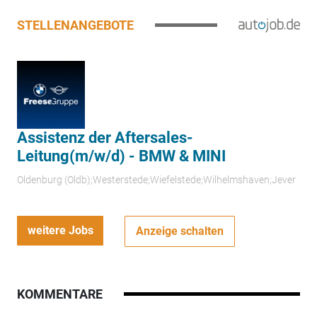
STELLENANGEBOTE
Assistenz der Aftersales-
Leitung(m/w/d) - BMW & MINI
Oldenburg (Oldb);Westerstede;Wiefelstede;Wilhelmshaven;Jever
weitere Jobs
Anzeige schalten
KOMMENTARE